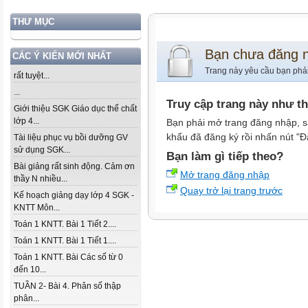
THƯ MỤC
Bạn chưa đăng 
CÁC Ý KIẾN MỚI NHẤT
Trang này yêu cầu bạn phả
rất tuyệt...
...
Truy cập trang này như t
Giới thiệu SGK Giáo dục thể chất
lớp 4...
Bạn phải mở trang đăng nhập, s
khẩu đã đăng ký rồi nhấn nút "Đ
Tài liệu phục vụ bồi dưỡng GV
sử dụng SGK...
Bạn làm gì tiếp theo?
Bài giảng rất sinh động. Cảm ơn
Mở trang đăng nhập
thầy N nhiều...
Quay trở lại trang trước
Kế hoạch giảng dạy lớp 4 SGK -
KNTT Môn...
Toán 1 KNTT. Bài 1 Tiết 2....
Toán 1 KNTT. Bài 1 Tiết 1....
Toán 1 KNTT. Bài Các số từ 0
đến 10...
TUẦN 2- Bài 4. Phân số thập
phân...