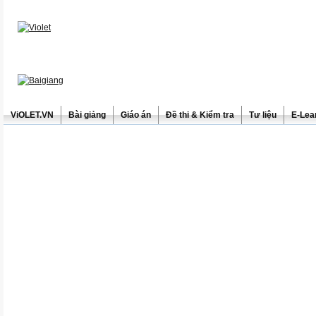
ViOLET.VN
Bài giảng
Giáo án
Đề thi & Kiểm tra
Tư liệu
E-Lea