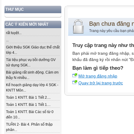
THƯ MỤC
Bạn chưa đăng 
CÁC Ý KIẾN MỚI NHẤT
Trang này yêu cầu bạn phả
rất tuyệt...
...
Truy cập trang này như t
Giới thiệu SGK Giáo dục thể chất
lớp 4...
Bạn phải mở trang đăng nhập, s
khẩu đã đăng ký rồi nhấn nút "Đ
Tài liệu phục vụ bồi dưỡng GV
sử dụng SGK...
Bạn làm gì tiếp theo?
Bài giảng rất sinh động. Cảm ơn
Mở trang đăng nhập
thầy N nhiều...
Quay trở lại trang trước
Kế hoạch giảng dạy lớp 4 SGK -
KNTT Môn...
Toán 1 KNTT. Bài 1 Tiết 2....
Toán 1 KNTT. Bài 1 Tiết 1....
Toán 1 KNTT. Bài Các số từ 0
đến 10...
TUẦN 2- Bài 4. Phân số thập
phân...