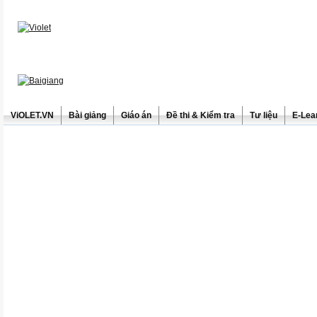
ViOLET.VN
Bài giảng
Giáo án
Đề thi & Kiểm tra
Tư liệu
E-Lea