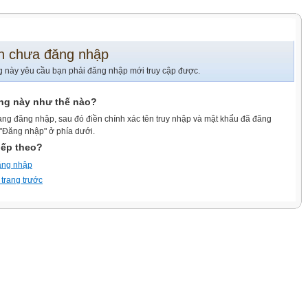
n chưa đăng nhập
g này yêu cầu bạn phải đăng nhập mới truy cập được.
ang này như thế nào?
ang đăng nhập, sau đó điền chính xác tên truy nhập và mật khẩu đã đăng
 "Đăng nhập" ở phía dưới.
iếp theo?
ăng nhập
 trang trước