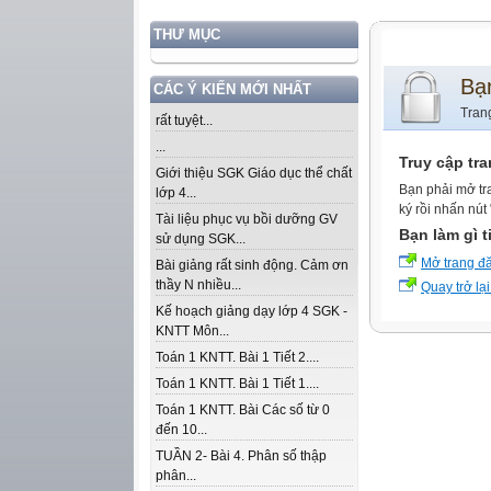
THƯ MỤC
Bạ
CÁC Ý KIẾN MỚI NHẤT
Tran
rất tuyệt...
...
Truy cập tr
Giới thiệu SGK Giáo dục thể chất
Bạn phải mở tr
lớp 4...
ký rồi nhấn nút
Tài liệu phục vụ bồi dưỡng GV
Bạn làm gì t
sử dụng SGK...
Mở trang đ
Bài giảng rất sinh động. Cảm ơn
thầy N nhiều...
Quay trở lại
Kế hoạch giảng dạy lớp 4 SGK -
KNTT Môn...
Toán 1 KNTT. Bài 1 Tiết 2....
Toán 1 KNTT. Bài 1 Tiết 1....
Toán 1 KNTT. Bài Các số từ 0
đến 10...
TUẦN 2- Bài 4. Phân số thập
phân...