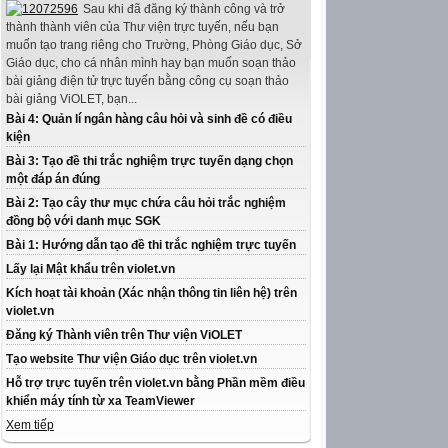
Sau khi đã đăng ký thành công và trở
thành thành viên của Thư viện trực tuyến, nếu bạn
muốn tạo trang riêng cho Trường, Phòng Giáo dục, Sở
Giáo dục, cho cá nhân mình hay bạn muốn soạn thảo
bài giảng điện tử trực tuyến bằng công cụ soạn thảo
bài giảng ViOLET, bạn...
Bài 4: Quản lí ngân hàng câu hỏi và sinh đề có điều
kiện
Bài 3: Tạo đề thi trắc nghiệm trực tuyến dạng chọn
một đáp án đúng
Bài 2: Tạo cây thư mục chứa câu hỏi trắc nghiệm
đồng bộ với danh mục SGK
Bài 1: Hướng dẫn tạo đề thi trắc nghiệm trực tuyến
Lấy lại Mật khẩu trên violet.vn
Kích hoạt tài khoản (Xác nhận thông tin liên hệ) trên
violet.vn
Đăng ký Thành viên trên Thư viện ViOLET
Tạo website Thư viện Giáo dục trên violet.vn
Hỗ trợ trực tuyến trên violet.vn bằng Phần mềm điều
khiển máy tính từ xa TeamViewer
Xem tiếp