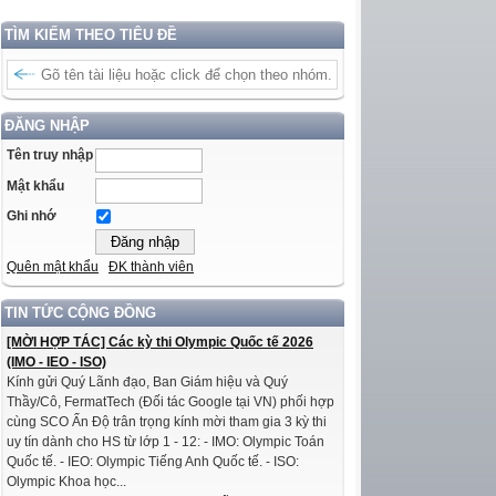
TÌM KIẾM THEO TIÊU ĐỀ
ĐĂNG NHẬP
Tên truy nhập
Mật khẩu
Ghi nhớ
Quên mật khẩu
ĐK thành viên
TIN TỨC CỘNG ĐỒNG
[MỜI HỢP TÁC] Các kỳ thi Olympic Quốc tế 2026
(IMO - IEO - ISO)
Kính gửi Quý Lãnh đạo, Ban Giám hiệu và Quý
Thầy/Cô, FermatTech (Đối tác Google tại VN) phối hợp
cùng SCO Ấn Độ trân trọng kính mời tham gia 3 kỳ thi
uy tín dành cho HS từ lớp 1 - 12: - IMO: Olympic Toán
Quốc tế. - IEO: Olympic Tiếng Anh Quốc tế. - ISO:
Olympic Khoa học...