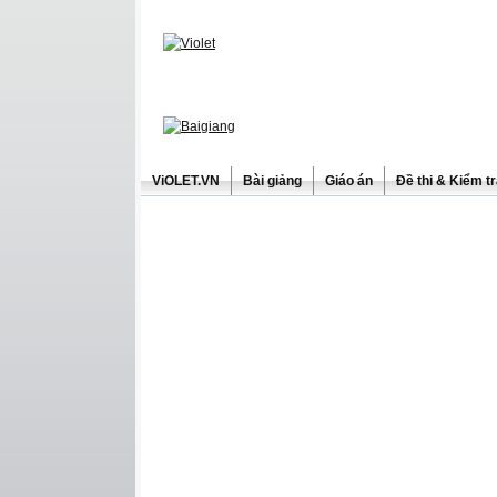
ViOLET.VN
Bài giảng
Giáo án
Đề thi & Kiểm t