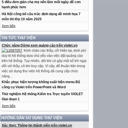
5 điều đơn giản cha mẹ nên làm mỗi ngày để con
hạnh phúc hơn
Hà Nội công bố cấu trúc định dạng đề minh họa 7
môn thi lớp 10 năm 2025
Xem tiếp
TIN TỨC THƯ VIỆN
Chức năng Dừng xem quảng cáo trên violet.vn
Kính chào các thầy, cô! Hiện tại, kinh phí
duy trì hệ thống dựa chủ yếu vào việc đặt quảng cáo
trên hệ thống. Tuy nhiên, đôi khi có gây một số trở ngại
đối với thầy, cô khi truy cập. Vì vậy, để thuận tiện trong
việc sử dụng thư viện hệ thống đã cung cấp chức
năng...
Khắc phục hiện tượng không xuất hiện menu Bộ
công cụ Violet trên PowerPoint và Word
Thử nghiệm Hệ thống Kiểm tra Trực tuyến ViOLET
Giai đoạn 1
Xem tiếp
HƯỚNG DẪN SỬ DỤNG THƯ VIỆN
Xác thực Thông tin thành viên trên violet.vn