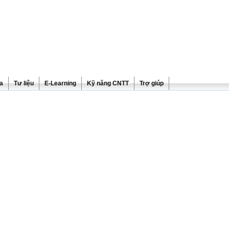
ra
Tư liệu
E-Learning
Kỹ năng CNTT
Trợ giúp