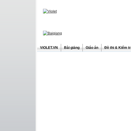
ViOLET.VN
Bài giảng
Giáo án
Đề thi & Kiểm t