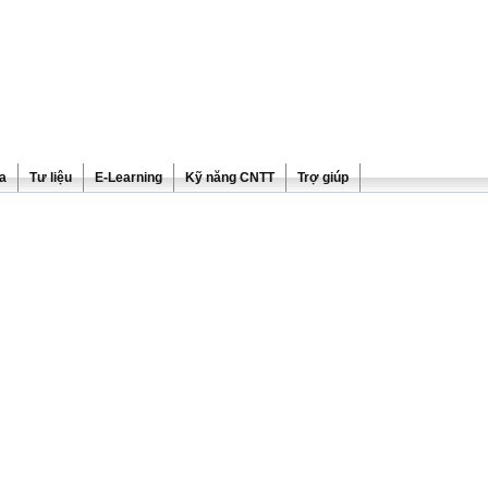
ra
Tư liệu
E-Learning
Kỹ năng CNTT
Trợ giúp