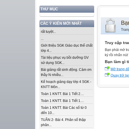
THƯ MỤC
Bạ
CÁC Ý KIẾN MỚI NHẤT
Tran
rất tuyệt...
...
Truy cập tr
Giới thiệu SGK Giáo dục thể chất
Bạn phải mở tr
lớp 4...
ký rồi nhấn nút
Tài liệu phục vụ bồi dưỡng GV
Bạn làm gì t
sử dụng SGK...
Mở trang đ
Bài giảng rất sinh động. Cảm ơn
thầy N nhiều...
Quay trở lại
Kế hoạch giảng dạy lớp 4 SGK -
KNTT Môn...
Toán 1 KNTT. Bài 1 Tiết 2....
Toán 1 KNTT. Bài 1 Tiết 1....
Toán 1 KNTT. Bài Các số từ 0
đến 10...
TUẦN 2- Bài 4. Phân số thập
phân...