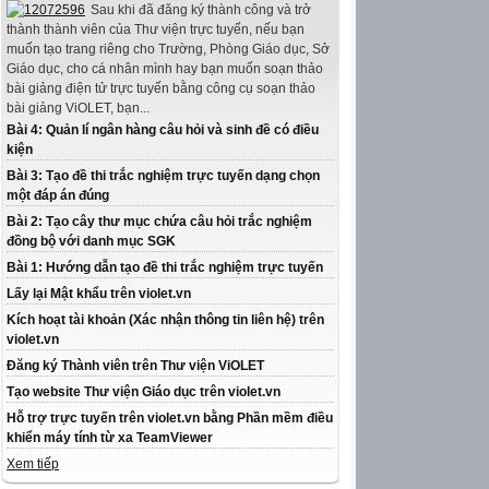
Sau khi đã đăng ký thành công và trở
thành thành viên của Thư viện trực tuyến, nếu bạn
muốn tạo trang riêng cho Trường, Phòng Giáo dục, Sở
Giáo dục, cho cá nhân mình hay bạn muốn soạn thảo
bài giảng điện tử trực tuyến bằng công cụ soạn thảo
bài giảng ViOLET, bạn...
Bài 4: Quản lí ngân hàng câu hỏi và sinh đề có điều
kiện
Bài 3: Tạo đề thi trắc nghiệm trực tuyến dạng chọn
một đáp án đúng
Bài 2: Tạo cây thư mục chứa câu hỏi trắc nghiệm
đồng bộ với danh mục SGK
Bài 1: Hướng dẫn tạo đề thi trắc nghiệm trực tuyến
Lấy lại Mật khẩu trên violet.vn
Kích hoạt tài khoản (Xác nhận thông tin liên hệ) trên
violet.vn
Đăng ký Thành viên trên Thư viện ViOLET
Tạo website Thư viện Giáo dục trên violet.vn
Hỗ trợ trực tuyến trên violet.vn bằng Phần mềm điều
khiển máy tính từ xa TeamViewer
Xem tiếp