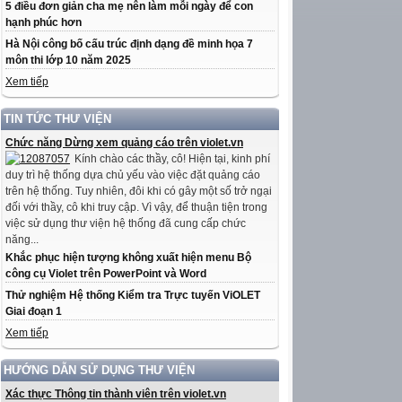
5 điều đơn giản cha mẹ nên làm mỗi ngày để con
hạnh phúc hơn
Hà Nội công bố cấu trúc định dạng đề minh họa 7
môn thi lớp 10 năm 2025
Xem tiếp
TIN TỨC THƯ VIỆN
Chức năng Dừng xem quảng cáo trên violet.vn
Kính chào các thầy, cô! Hiện tại, kinh phí
duy trì hệ thống dựa chủ yếu vào việc đặt quảng cáo
trên hệ thống. Tuy nhiên, đôi khi có gây một số trở ngại
đối với thầy, cô khi truy cập. Vì vậy, để thuận tiện trong
việc sử dụng thư viện hệ thống đã cung cấp chức
năng...
Khắc phục hiện tượng không xuất hiện menu Bộ
công cụ Violet trên PowerPoint và Word
Thử nghiệm Hệ thống Kiểm tra Trực tuyến ViOLET
Giai đoạn 1
Xem tiếp
HƯỚNG DẪN SỬ DỤNG THƯ VIỆN
Xác thực Thông tin thành viên trên violet.vn