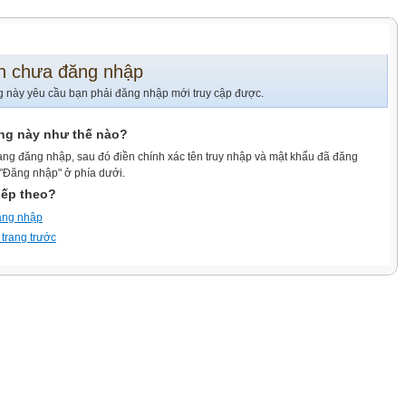
n chưa đăng nhập
g này yêu cầu bạn phải đăng nhập mới truy cập được.
ang này như thế nào?
ang đăng nhập, sau đó điền chính xác tên truy nhập và mật khẩu đã đăng
 "Đăng nhập" ở phía dưới.
iếp theo?
ăng nhập
 trang trước