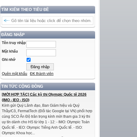
TÌM KIẾM THEO TIÊU ĐỀ
ĐĂNG NHẬP
Tên truy nhập
Mật khẩu
Ghi nhớ
Quên mật khẩu
ĐK thành viên
TIN TỨC CỘNG ĐỒNG
[MỜI HỢP TÁC] Các kỳ thi Olympic Quốc tế 2026
(IMO - IEO - ISO)
Kính gửi Quý Lãnh đạo, Ban Giám hiệu và Quý
Thầy/Cô, FermatTech (Đối tác Google tại VN) phối hợp
cùng SCO Ấn Độ trân trọng kính mời tham gia 3 kỳ thi
uy tín dành cho HS từ lớp 1 - 12: - IMO: Olympic Toán
Quốc tế. - IEO: Olympic Tiếng Anh Quốc tế. - ISO:
Olympic Khoa học...