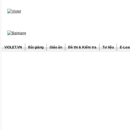
ViOLET.VN
Bài giảng
Giáo án
Đề thi & Kiểm tra
Tư liệu
E-Lea