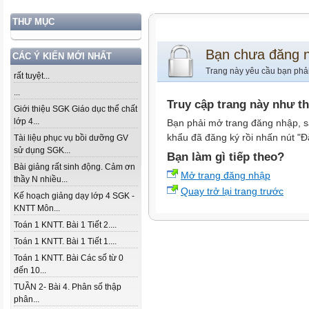
THƯ MỤC
Bạn chưa đăng 
CÁC Ý KIẾN MỚI NHẤT
Trang này yêu cầu bạn phả
rất tuyệt...
...
Truy cập trang này như t
Giới thiệu SGK Giáo dục thể chất
lớp 4...
Bạn phải mở trang đăng nhập, s
khẩu đã đăng ký rồi nhấn nút "Đ
Tài liệu phục vụ bồi dưỡng GV
sử dụng SGK...
Bạn làm gì tiếp theo?
Bài giảng rất sinh động. Cảm ơn
Mở trang đăng nhập
thầy N nhiều...
Quay trở lại trang trước
Kế hoạch giảng dạy lớp 4 SGK -
KNTT Môn...
Toán 1 KNTT. Bài 1 Tiết 2....
Toán 1 KNTT. Bài 1 Tiết 1....
Toán 1 KNTT. Bài Các số từ 0
đến 10...
TUẦN 2- Bài 4. Phân số thập
phân...