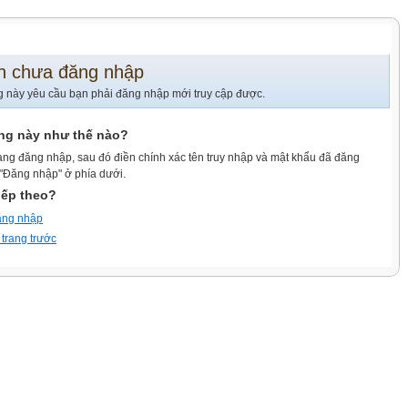
n chưa đăng nhập
g này yêu cầu bạn phải đăng nhập mới truy cập được.
ang này như thế nào?
ang đăng nhập, sau đó điền chính xác tên truy nhập và mật khẩu đã đăng
 "Đăng nhập" ở phía dưới.
iếp theo?
ăng nhập
 trang trước