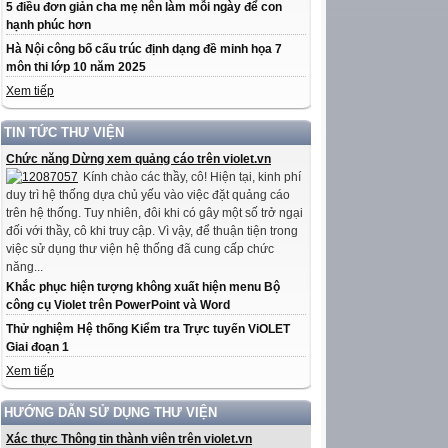
5 điều đơn giản cha mẹ nên làm mỗi ngày để con
hạnh phúc hơn
Hà Nội công bố cấu trúc định dạng đề minh họa 7
môn thi lớp 10 năm 2025
Xem tiếp
TIN TỨC THƯ VIỆN
Chức năng Dừng xem quảng cáo trên violet.vn
Kính chào các thầy, cô! Hiện tại, kinh phí
duy trì hệ thống dựa chủ yếu vào việc đặt quảng cáo
trên hệ thống. Tuy nhiên, đôi khi có gây một số trở ngại
đối với thầy, cô khi truy cập. Vì vậy, để thuận tiện trong
việc sử dụng thư viện hệ thống đã cung cấp chức
năng...
Khắc phục hiện tượng không xuất hiện menu Bộ
công cụ Violet trên PowerPoint và Word
Thử nghiệm Hệ thống Kiểm tra Trực tuyến ViOLET
Giai đoạn 1
Xem tiếp
HƯỚNG DẪN SỬ DỤNG THƯ VIỆN
Xác thực Thông tin thành viên trên violet.vn