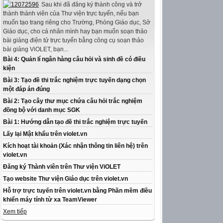
Sau khi đã đăng ký thành công và trở
thành thành viên của Thư viện trực tuyến, nếu bạn
muốn tạo trang riêng cho Trường, Phòng Giáo dục, Sở
Giáo dục, cho cá nhân mình hay bạn muốn soạn thảo
bài giảng điện tử trực tuyến bằng công cụ soạn thảo
bài giảng ViOLET, bạn...
Bài 4: Quản lí ngân hàng câu hỏi và sinh đề có điều
kiện
Bài 3: Tạo đề thi trắc nghiệm trực tuyến dạng chọn
một đáp án đúng
Bài 2: Tạo cây thư mục chứa câu hỏi trắc nghiệm
đồng bộ với danh mục SGK
Bài 1: Hướng dẫn tạo đề thi trắc nghiệm trực tuyến
Lấy lại Mật khẩu trên violet.vn
Kích hoạt tài khoản (Xác nhận thông tin liên hệ) trên
violet.vn
Đăng ký Thành viên trên Thư viện ViOLET
Tạo website Thư viện Giáo dục trên violet.vn
Hỗ trợ trực tuyến trên violet.vn bằng Phần mềm điều
khiển máy tính từ xa TeamViewer
Xem tiếp