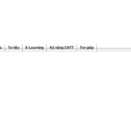
ra
Tư liệu
E-Learning
Kỹ năng CNTT
Trợ giúp