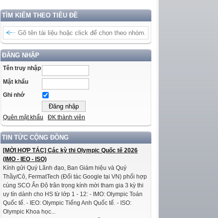
TÌM KIẾM THEO TIÊU ĐỀ
ĐĂNG NHẬP
Tên truy nhập
Mật khẩu
Ghi nhớ
Quên mật khẩu
ĐK thành viên
TIN TỨC CỘNG ĐỒNG
[MỜI HỢP TÁC] Các kỳ thi Olympic Quốc tế 2026
(IMO - IEO - ISO)
Kính gửi Quý Lãnh đạo, Ban Giám hiệu và Quý
Thầy/Cô, FermatTech (Đối tác Google tại VN) phối hợp
cùng SCO Ấn Độ trân trọng kính mời tham gia 3 kỳ thi
uy tín dành cho HS từ lớp 1 - 12: - IMO: Olympic Toán
Quốc tế. - IEO: Olympic Tiếng Anh Quốc tế. - ISO:
Olympic Khoa học...