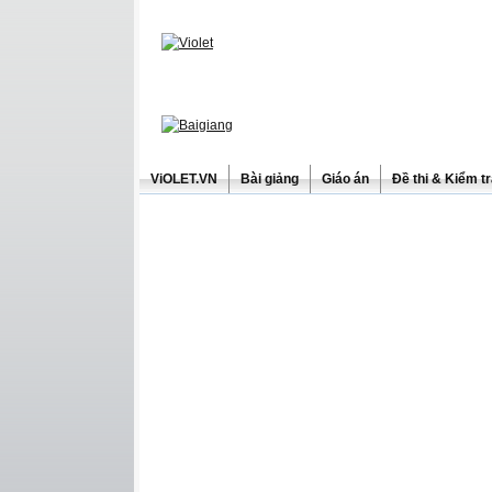
ViOLET.VN
Bài giảng
Giáo án
Đề thi & Kiểm t