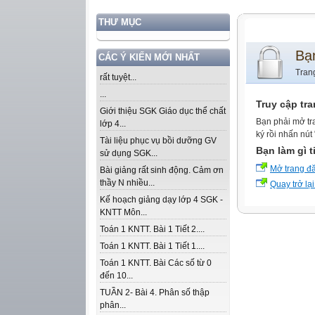
THƯ MỤC
Bạ
CÁC Ý KIẾN MỚI NHẤT
Tran
rất tuyệt...
...
Truy cập tr
Giới thiệu SGK Giáo dục thể chất
Bạn phải mở tr
lớp 4...
ký rồi nhấn nút
Tài liệu phục vụ bồi dưỡng GV
Bạn làm gì t
sử dụng SGK...
Mở trang đ
Bài giảng rất sinh động. Cảm ơn
thầy N nhiều...
Quay trở lại
Kế hoạch giảng dạy lớp 4 SGK -
KNTT Môn...
Toán 1 KNTT. Bài 1 Tiết 2....
Toán 1 KNTT. Bài 1 Tiết 1....
Toán 1 KNTT. Bài Các số từ 0
đến 10...
TUẦN 2- Bài 4. Phân số thập
phân...