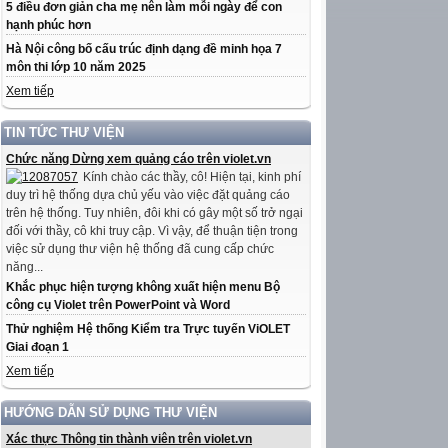
5 điều đơn giản cha mẹ nên làm mỗi ngày để con
hạnh phúc hơn
Hà Nội công bố cấu trúc định dạng đề minh họa 7
môn thi lớp 10 năm 2025
Xem tiếp
TIN TỨC THƯ VIỆN
Chức năng Dừng xem quảng cáo trên violet.vn
Kính chào các thầy, cô! Hiện tại, kinh phí
duy trì hệ thống dựa chủ yếu vào việc đặt quảng cáo
trên hệ thống. Tuy nhiên, đôi khi có gây một số trở ngại
đối với thầy, cô khi truy cập. Vì vậy, để thuận tiện trong
việc sử dụng thư viện hệ thống đã cung cấp chức
năng...
Khắc phục hiện tượng không xuất hiện menu Bộ
công cụ Violet trên PowerPoint và Word
Thử nghiệm Hệ thống Kiểm tra Trực tuyến ViOLET
Giai đoạn 1
Xem tiếp
HƯỚNG DẪN SỬ DỤNG THƯ VIỆN
Xác thực Thông tin thành viên trên violet.vn