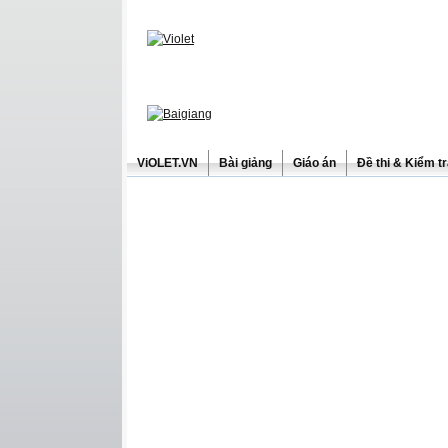
ViOLET.VN
Bài giảng
Giáo án
Đề thi & Kiểm t