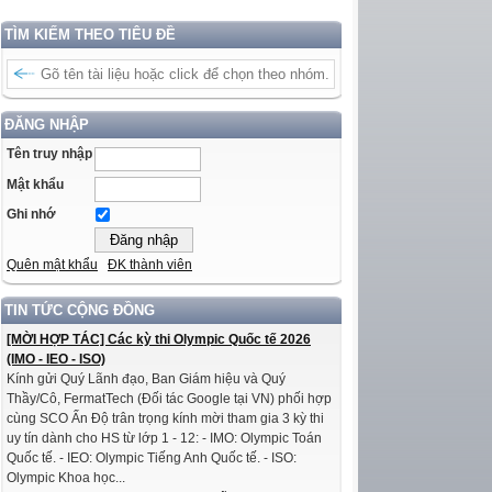
TÌM KIẾM THEO TIÊU ĐỀ
ĐĂNG NHẬP
Tên truy nhập
Mật khẩu
Ghi nhớ
Quên mật khẩu
ĐK thành viên
TIN TỨC CỘNG ĐỒNG
[MỜI HỢP TÁC] Các kỳ thi Olympic Quốc tế 2026
(IMO - IEO - ISO)
Kính gửi Quý Lãnh đạo, Ban Giám hiệu và Quý
Thầy/Cô, FermatTech (Đối tác Google tại VN) phối hợp
cùng SCO Ấn Độ trân trọng kính mời tham gia 3 kỳ thi
uy tín dành cho HS từ lớp 1 - 12: - IMO: Olympic Toán
Quốc tế. - IEO: Olympic Tiếng Anh Quốc tế. - ISO:
Olympic Khoa học...