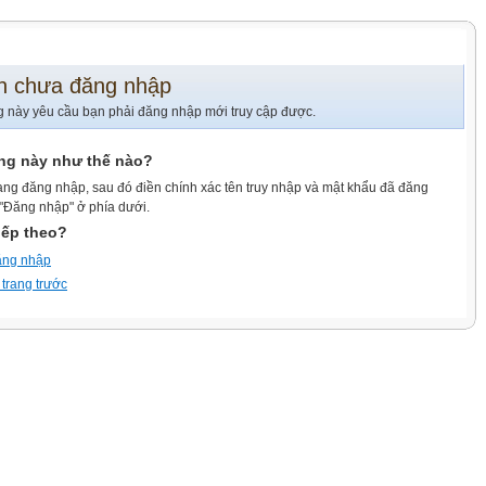
n chưa đăng nhập
g này yêu cầu bạn phải đăng nhập mới truy cập được.
ang này như thế nào?
ang đăng nhập, sau đó điền chính xác tên truy nhập và mật khẩu đã đăng
 "Đăng nhập" ở phía dưới.
iếp theo?
ăng nhập
 trang trước