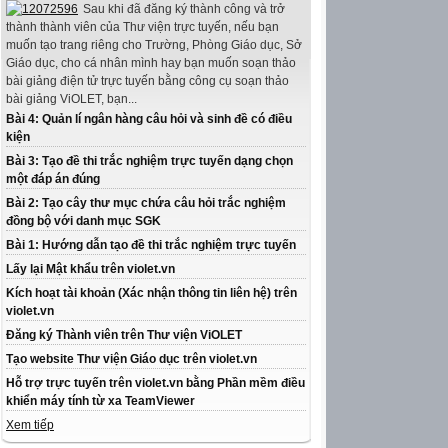
Sau khi đã đăng ký thành công và trở
thành thành viên của Thư viện trực tuyến, nếu bạn
muốn tạo trang riêng cho Trường, Phòng Giáo dục, Sở
Giáo dục, cho cá nhân mình hay bạn muốn soạn thảo
bài giảng điện tử trực tuyến bằng công cụ soạn thảo
bài giảng ViOLET, bạn...
Bài 4: Quản lí ngân hàng câu hỏi và sinh đề có điều
kiện
Bài 3: Tạo đề thi trắc nghiệm trực tuyến dạng chọn
một đáp án đúng
Bài 2: Tạo cây thư mục chứa câu hỏi trắc nghiệm
đồng bộ với danh mục SGK
Bài 1: Hướng dẫn tạo đề thi trắc nghiệm trực tuyến
Lấy lại Mật khẩu trên violet.vn
Kích hoạt tài khoản (Xác nhận thông tin liên hệ) trên
violet.vn
Đăng ký Thành viên trên Thư viện ViOLET
Tạo website Thư viện Giáo dục trên violet.vn
Hỗ trợ trực tuyến trên violet.vn bằng Phần mềm điều
khiển máy tính từ xa TeamViewer
Xem tiếp