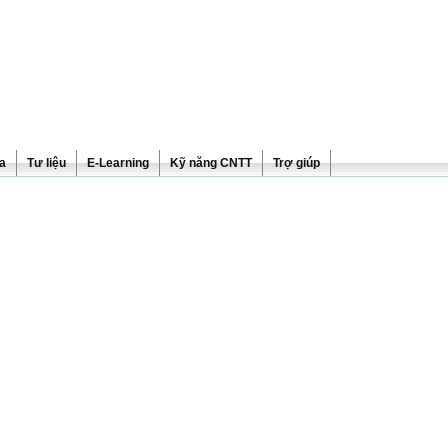
ra
Tư liệu
E-Learning
Kỹ năng CNTT
Trợ giúp