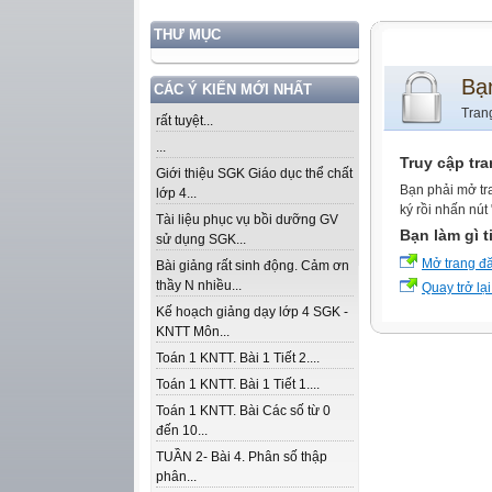
THƯ MỤC
Bạ
CÁC Ý KIẾN MỚI NHẤT
Tran
rất tuyệt...
...
Truy cập tr
Giới thiệu SGK Giáo dục thể chất
Bạn phải mở tr
lớp 4...
ký rồi nhấn nút
Tài liệu phục vụ bồi dưỡng GV
Bạn làm gì t
sử dụng SGK...
Mở trang đ
Bài giảng rất sinh động. Cảm ơn
thầy N nhiều...
Quay trở lại
Kế hoạch giảng dạy lớp 4 SGK -
KNTT Môn...
Toán 1 KNTT. Bài 1 Tiết 2....
Toán 1 KNTT. Bài 1 Tiết 1....
Toán 1 KNTT. Bài Các số từ 0
đến 10...
TUẦN 2- Bài 4. Phân số thập
phân...