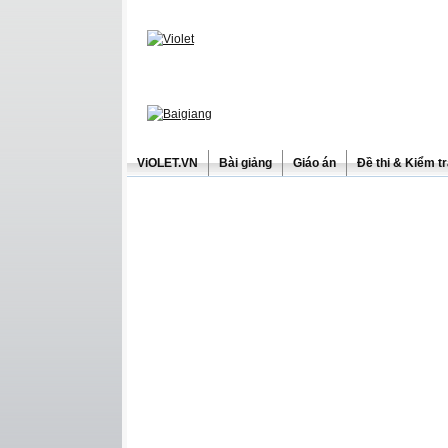
ViOLET.VN
Bài giảng
Giáo án
Đề thi & Kiểm t