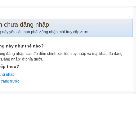
n chưa đăng nhập
g này yêu cầu bạn phải đăng nhập mới truy cập được.
ang này như thế nào?
ang đăng nhập, sau đó điền chính xác tên truy nhập và mật khẩu đã đăng
 "Đăng nhập" ở phía dưới.
iếp theo?
ăng nhập
 trang trước