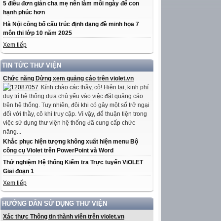
5 điều đơn giản cha mẹ nên làm mỗi ngày để con
hạnh phúc hơn
Hà Nội công bố cấu trúc định dạng đề minh họa 7
môn thi lớp 10 năm 2025
Xem tiếp
TIN TỨC THƯ VIỆN
Chức năng Dừng xem quảng cáo trên violet.vn
Kính chào các thầy, cô! Hiện tại, kinh phí
duy trì hệ thống dựa chủ yếu vào việc đặt quảng cáo
trên hệ thống. Tuy nhiên, đôi khi có gây một số trở ngại
đối với thầy, cô khi truy cập. Vì vậy, để thuận tiện trong
việc sử dụng thư viện hệ thống đã cung cấp chức
năng...
Khắc phục hiện tượng không xuất hiện menu Bộ
công cụ Violet trên PowerPoint và Word
Thử nghiệm Hệ thống Kiểm tra Trực tuyến ViOLET
Giai đoạn 1
Xem tiếp
HƯỚNG DẪN SỬ DỤNG THƯ VIỆN
Xác thực Thông tin thành viên trên violet.vn