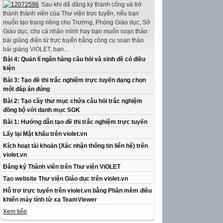
Sau khi đã đăng ký thành công và trở
thành thành viên của Thư viện trực tuyến, nếu bạn
muốn tạo trang riêng cho Trường, Phòng Giáo dục, Sở
Giáo dục, cho cá nhân mình hay bạn muốn soạn thảo
bài giảng điện tử trực tuyến bằng công cụ soạn thảo
bài giảng ViOLET, bạn...
Bài 4: Quản lí ngân hàng câu hỏi và sinh đề có điều
kiện
Bài 3: Tạo đề thi trắc nghiệm trực tuyến dạng chọn
một đáp án đúng
Bài 2: Tạo cây thư mục chứa câu hỏi trắc nghiệm
đồng bộ với danh mục SGK
Bài 1: Hướng dẫn tạo đề thi trắc nghiệm trực tuyến
Lấy lại Mật khẩu trên violet.vn
Kích hoạt tài khoản (Xác nhận thông tin liên hệ) trên
violet.vn
Đăng ký Thành viên trên Thư viện ViOLET
Tạo website Thư viện Giáo dục trên violet.vn
Hỗ trợ trực tuyến trên violet.vn bằng Phần mềm điều
khiển máy tính từ xa TeamViewer
Xem tiếp