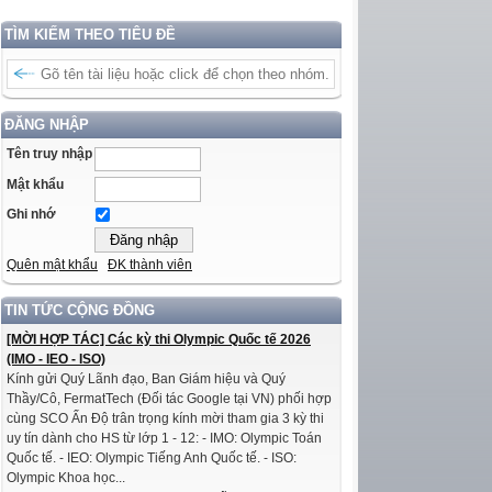
TÌM KIẾM THEO TIÊU ĐỀ
ĐĂNG NHẬP
Tên truy nhập
Mật khẩu
Ghi nhớ
Quên mật khẩu
ĐK thành viên
TIN TỨC CỘNG ĐỒNG
[MỜI HỢP TÁC] Các kỳ thi Olympic Quốc tế 2026
(IMO - IEO - ISO)
Kính gửi Quý Lãnh đạo, Ban Giám hiệu và Quý
Thầy/Cô, FermatTech (Đối tác Google tại VN) phối hợp
cùng SCO Ấn Độ trân trọng kính mời tham gia 3 kỳ thi
uy tín dành cho HS từ lớp 1 - 12: - IMO: Olympic Toán
Quốc tế. - IEO: Olympic Tiếng Anh Quốc tế. - ISO:
Olympic Khoa học...