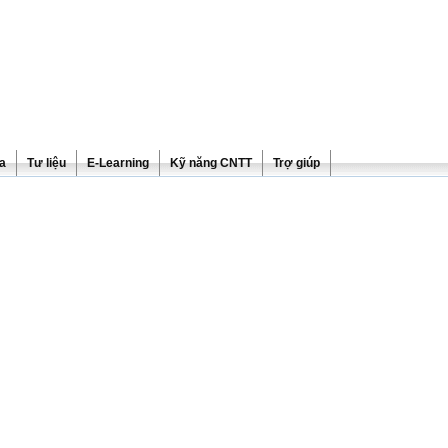
ra
Tư liệu
E-Learning
Kỹ năng CNTT
Trợ giúp