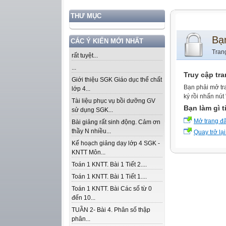
THƯ MỤC
Bạ
CÁC Ý KIẾN MỚI NHẤT
Tran
rất tuyệt...
...
Truy cập tr
Giới thiệu SGK Giáo dục thể chất
Bạn phải mở tr
lớp 4...
ký rồi nhấn nút
Tài liệu phục vụ bồi dưỡng GV
Bạn làm gì t
sử dụng SGK...
Mở trang đ
Bài giảng rất sinh động. Cảm ơn
thầy N nhiều...
Quay trở lại
Kế hoạch giảng dạy lớp 4 SGK -
KNTT Môn...
Toán 1 KNTT. Bài 1 Tiết 2....
Toán 1 KNTT. Bài 1 Tiết 1....
Toán 1 KNTT. Bài Các số từ 0
đến 10...
TUẦN 2- Bài 4. Phân số thập
phân...