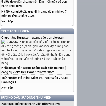
5 điều đơn giản cha mẹ nên làm mỗi ngày để con
hạnh phúc hơn
Hà Nội công bố cấu trúc định dạng đề minh họa 7
môn thi lớp 10 năm 2025
Xem tiếp
TIN TỨC THƯ VIỆN
Chức năng Dừng xem quảng cáo trên violet.vn
Kính chào các thầy, cô! Hiện tại, kinh phí
duy trì hệ thống dựa chủ yếu vào việc đặt quảng cáo
trên hệ thống. Tuy nhiên, đôi khi có gây một số trở ngại
đối với thầy, cô khi truy cập. Vì vậy, để thuận tiện trong
việc sử dụng thư viện hệ thống đã cung cấp chức
năng...
Khắc phục hiện tượng không xuất hiện menu Bộ
công cụ Violet trên PowerPoint và Word
Thử nghiệm Hệ thống Kiểm tra Trực tuyến ViOLET
Giai đoạn 1
Xem tiếp
HƯỚNG DẪN SỬ DỤNG THƯ VIỆN
Xác thực Thông tin thành viên trên violet.vn