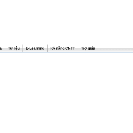
ra
Tư liệu
E-Learning
Kỹ năng CNTT
Trợ giúp