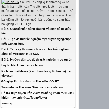
Sau khi đã đăng ký thành công và trở
thành thành viên của Thư viện trực tuyến, nếu bạn
muốn tạo trang riêng cho Trường, Phòng Giáo dục, Sở
Giáo dục, cho cá nhân mình hay bạn muốn soạn thảo
bài giảng điện tử trực tuyến bằng công cụ soạn thảo
bài giảng ViOLET, bạn...
Bài 4: Quản lí ngân hàng câu hỏi và sinh đề có điều
kiện
Bài 3: Tạo đề thi trắc nghiệm trực tuyến dạng chọn
một đáp án đúng
Bài 2: Tạo cây thư mục chứa câu hỏi trắc nghiệm
đồng bộ với danh mục SGK
Bài 1: Hướng dẫn tạo đề thi trắc nghiệm trực tuyến
Lấy lại Mật khẩu trên violet.vn
Kích hoạt tài khoản (Xác nhận thông tin liên hệ) trên
violet.vn
Đăng ký Thành viên trên Thư viện ViOLET
Tạo website Thư viện Giáo dục trên violet.vn
Hỗ trợ trực tuyến trên violet.vn bằng Phần mềm điều
khiển máy tính từ xa TeamViewer
Xem tiếp