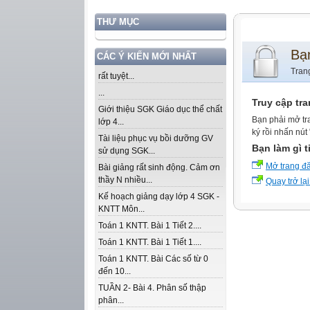
THƯ MỤC
Bạ
CÁC Ý KIẾN MỚI NHẤT
Tran
rất tuyệt...
...
Truy cập tr
Giới thiệu SGK Giáo dục thể chất
Bạn phải mở tr
lớp 4...
ký rồi nhấn nút
Tài liệu phục vụ bồi dưỡng GV
Bạn làm gì t
sử dụng SGK...
Mở trang đ
Bài giảng rất sinh động. Cảm ơn
thầy N nhiều...
Quay trở lại
Kế hoạch giảng dạy lớp 4 SGK -
KNTT Môn...
Toán 1 KNTT. Bài 1 Tiết 2....
Toán 1 KNTT. Bài 1 Tiết 1....
Toán 1 KNTT. Bài Các số từ 0
đến 10...
TUẦN 2- Bài 4. Phân số thập
phân...