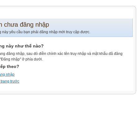
n chưa đăng nhập
g này yêu cầu bạn phải đăng nhập mới truy cập được.
ang này như thế nào?
ang đăng nhập, sau đó điền chính xác tên truy nhập và mật khẩu đã đăng
 "Đăng nhập" ở phía dưới.
iếp theo?
ăng nhập
 trang trước