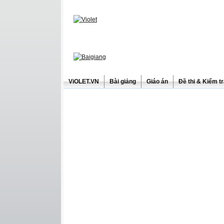
ViOLET.VN
Bài giảng
Giáo án
Đề thi & Kiểm t