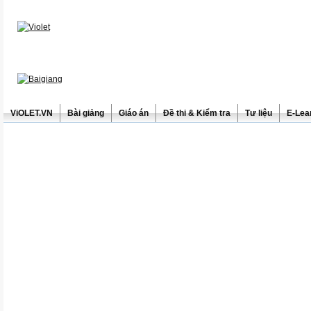
ViOLET.VN
Bài giảng
Giáo án
Đề thi & Kiểm tra
Tư liệu
E-Lea