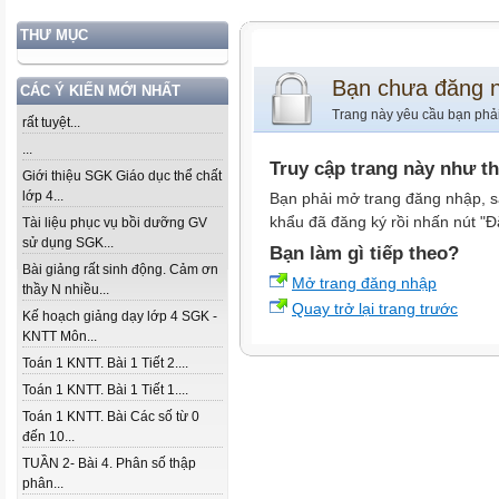
THƯ MỤC
Bạn chưa đăng 
CÁC Ý KIẾN MỚI NHẤT
Trang này yêu cầu bạn phả
rất tuyệt...
...
Truy cập trang này như t
Giới thiệu SGK Giáo dục thể chất
lớp 4...
Bạn phải mở trang đăng nhập, s
khẩu đã đăng ký rồi nhấn nút "Đ
Tài liệu phục vụ bồi dưỡng GV
sử dụng SGK...
Bạn làm gì tiếp theo?
Bài giảng rất sinh động. Cảm ơn
Mở trang đăng nhập
thầy N nhiều...
Quay trở lại trang trước
Kế hoạch giảng dạy lớp 4 SGK -
KNTT Môn...
Toán 1 KNTT. Bài 1 Tiết 2....
Toán 1 KNTT. Bài 1 Tiết 1....
Toán 1 KNTT. Bài Các số từ 0
đến 10...
TUẦN 2- Bài 4. Phân số thập
phân...