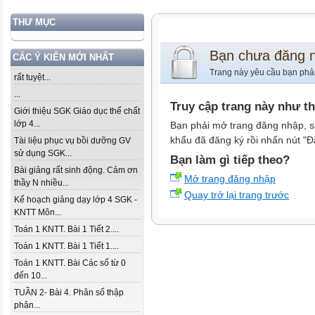
THƯ MỤC
Bạn chưa đăng 
CÁC Ý KIẾN MỚI NHẤT
Trang này yêu cầu bạn phả
rất tuyệt...
...
Truy cập trang này như t
Giới thiệu SGK Giáo dục thể chất
lớp 4...
Bạn phải mở trang đăng nhập, s
khẩu đã đăng ký rồi nhấn nút "Đ
Tài liệu phục vụ bồi dưỡng GV
sử dụng SGK...
Bạn làm gì tiếp theo?
Bài giảng rất sinh động. Cảm ơn
Mở trang đăng nhập
thầy N nhiều...
Quay trở lại trang trước
Kế hoạch giảng dạy lớp 4 SGK -
KNTT Môn...
Toán 1 KNTT. Bài 1 Tiết 2....
Toán 1 KNTT. Bài 1 Tiết 1....
Toán 1 KNTT. Bài Các số từ 0
đến 10...
TUẦN 2- Bài 4. Phân số thập
phân...