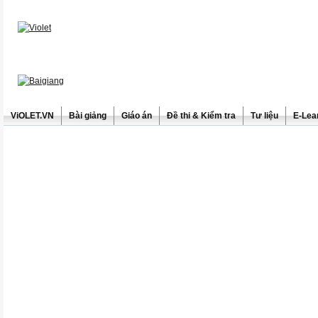
ViOLET.VN
Bài giảng
Giáo án
Đề thi & Kiểm tra
Tư liệu
E-Lea