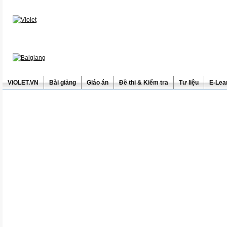
ViOLET.VN
Bài giảng
Giáo án
Đề thi & Kiểm tra
Tư liệu
E-Lea