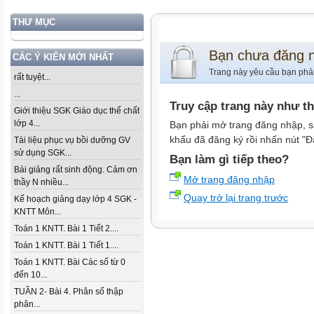
THƯ MỤC
Bạn chưa đăng 
CÁC Ý KIẾN MỚI NHẤT
Trang này yêu cầu bạn phả
rất tuyệt...
...
Truy cập trang này như t
Giới thiệu SGK Giáo dục thể chất
lớp 4...
Bạn phải mở trang đăng nhập, s
khẩu đã đăng ký rồi nhấn nút "Đ
Tài liệu phục vụ bồi dưỡng GV
sử dụng SGK...
Bạn làm gì tiếp theo?
Bài giảng rất sinh động. Cảm ơn
Mở trang đăng nhập
thầy N nhiều...
Quay trở lại trang trước
Kế hoạch giảng dạy lớp 4 SGK -
KNTT Môn...
Toán 1 KNTT. Bài 1 Tiết 2....
Toán 1 KNTT. Bài 1 Tiết 1....
Toán 1 KNTT. Bài Các số từ 0
đến 10...
TUẦN 2- Bài 4. Phân số thập
phân...