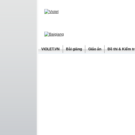
ViOLET.VN
Bài giảng
Giáo án
Đề thi & Kiểm t