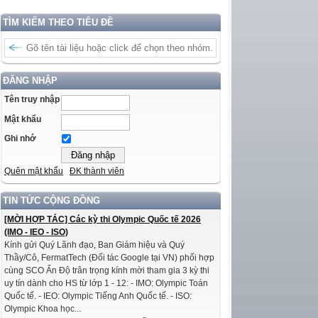
TÌM KIẾM THEO TIÊU ĐỀ
ĐĂNG NHẬP
Tên truy nhập
Mật khẩu
Ghi nhớ
Quên mật khẩu
ĐK thành viên
TIN TỨC CỘNG ĐỒNG
[MỜI HỢP TÁC] Các kỳ thi Olympic Quốc tế 2026
(IMO - IEO - ISO)
Kính gửi Quý Lãnh đạo, Ban Giám hiệu và Quý
Thầy/Cô, FermatTech (Đối tác Google tại VN) phối hợp
cùng SCO Ấn Độ trân trọng kính mời tham gia 3 kỳ thi
uy tín dành cho HS từ lớp 1 - 12: - IMO: Olympic Toán
Quốc tế. - IEO: Olympic Tiếng Anh Quốc tế. - ISO:
Olympic Khoa học...