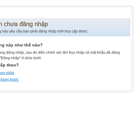
n chưa đăng nhập
g này yêu cầu bạn phải đăng nhập mới truy cập được.
ang này như thế nào?
ang đăng nhập, sau đó điền chính xác tên truy nhập và mật khẩu đã đăng
 "Đăng nhập" ở phía dưới.
iếp theo?
ăng nhập
 trang trước