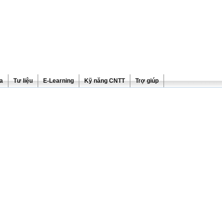
ra
Tư liệu
E-Learning
Kỹ năng CNTT
Trợ giúp