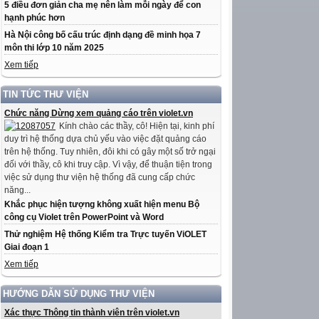
5 điều đơn giản cha mẹ nên làm mỗi ngày để con
hạnh phúc hơn
Hà Nội công bố cấu trúc định dạng đề minh họa 7
môn thi lớp 10 năm 2025
Xem tiếp
TIN TỨC THƯ VIỆN
Chức năng Dừng xem quảng cáo trên violet.vn
Kính chào các thầy, cô! Hiện tại, kinh phí
duy trì hệ thống dựa chủ yếu vào việc đặt quảng cáo
trên hệ thống. Tuy nhiên, đôi khi có gây một số trở ngại
đối với thầy, cô khi truy cập. Vì vậy, để thuận tiện trong
việc sử dụng thư viện hệ thống đã cung cấp chức
năng...
Khắc phục hiện tượng không xuất hiện menu Bộ
công cụ Violet trên PowerPoint và Word
Thử nghiệm Hệ thống Kiểm tra Trực tuyến ViOLET
Giai đoạn 1
Xem tiếp
HƯỚNG DẪN SỬ DỤNG THƯ VIỆN
Xác thực Thông tin thành viên trên violet.vn