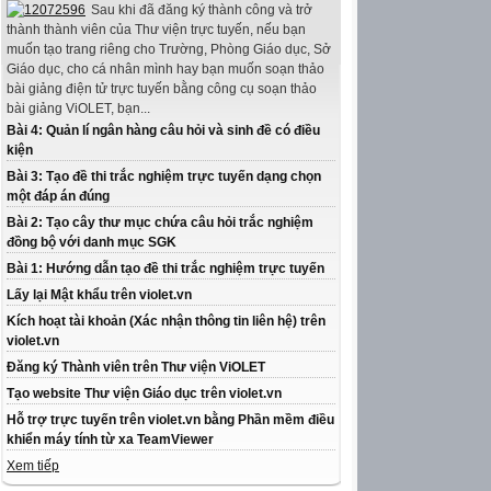
Sau khi đã đăng ký thành công và trở
thành thành viên của Thư viện trực tuyến, nếu bạn
muốn tạo trang riêng cho Trường, Phòng Giáo dục, Sở
Giáo dục, cho cá nhân mình hay bạn muốn soạn thảo
bài giảng điện tử trực tuyến bằng công cụ soạn thảo
bài giảng ViOLET, bạn...
Bài 4: Quản lí ngân hàng câu hỏi và sinh đề có điều
kiện
Bài 3: Tạo đề thi trắc nghiệm trực tuyến dạng chọn
một đáp án đúng
Bài 2: Tạo cây thư mục chứa câu hỏi trắc nghiệm
đồng bộ với danh mục SGK
Bài 1: Hướng dẫn tạo đề thi trắc nghiệm trực tuyến
Lấy lại Mật khẩu trên violet.vn
Kích hoạt tài khoản (Xác nhận thông tin liên hệ) trên
violet.vn
Đăng ký Thành viên trên Thư viện ViOLET
Tạo website Thư viện Giáo dục trên violet.vn
Hỗ trợ trực tuyến trên violet.vn bằng Phần mềm điều
khiển máy tính từ xa TeamViewer
Xem tiếp