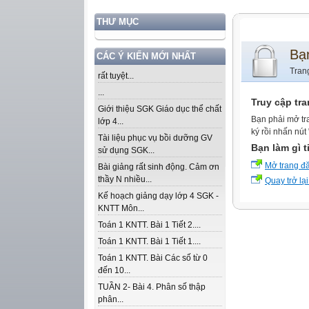
THƯ MỤC
Bạ
CÁC Ý KIẾN MỚI NHẤT
Tran
rất tuyệt...
...
Truy cập tr
Giới thiệu SGK Giáo dục thể chất
Bạn phải mở tr
lớp 4...
ký rồi nhấn nút
Tài liệu phục vụ bồi dưỡng GV
Bạn làm gì t
sử dụng SGK...
Mở trang đ
Bài giảng rất sinh động. Cảm ơn
thầy N nhiều...
Quay trở lại
Kế hoạch giảng dạy lớp 4 SGK -
KNTT Môn...
Toán 1 KNTT. Bài 1 Tiết 2....
Toán 1 KNTT. Bài 1 Tiết 1....
Toán 1 KNTT. Bài Các số từ 0
đến 10...
TUẦN 2- Bài 4. Phân số thập
phân...