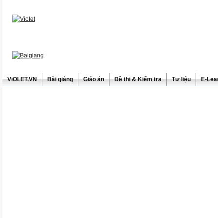
ViOLET.VN
Bài giảng
Giáo án
Đề thi & Kiểm tra
Tư liệu
E-Lea