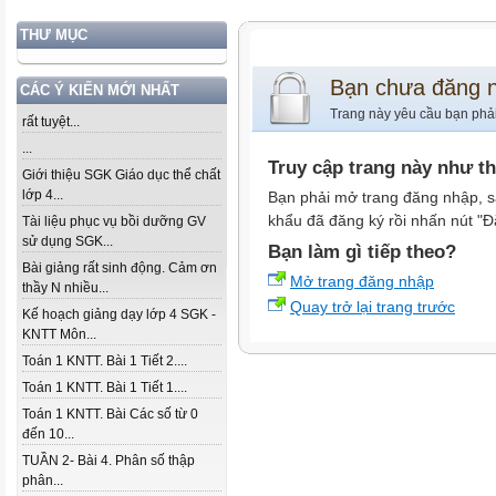
THƯ MỤC
Bạn chưa đăng 
CÁC Ý KIẾN MỚI NHẤT
Trang này yêu cầu bạn phả
rất tuyệt...
...
Truy cập trang này như t
Giới thiệu SGK Giáo dục thể chất
lớp 4...
Bạn phải mở trang đăng nhập, s
khẩu đã đăng ký rồi nhấn nút "Đ
Tài liệu phục vụ bồi dưỡng GV
sử dụng SGK...
Bạn làm gì tiếp theo?
Bài giảng rất sinh động. Cảm ơn
Mở trang đăng nhập
thầy N nhiều...
Quay trở lại trang trước
Kế hoạch giảng dạy lớp 4 SGK -
KNTT Môn...
Toán 1 KNTT. Bài 1 Tiết 2....
Toán 1 KNTT. Bài 1 Tiết 1....
Toán 1 KNTT. Bài Các số từ 0
đến 10...
TUẦN 2- Bài 4. Phân số thập
phân...