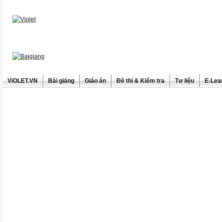
ViOLET.VN
Bài giảng
Giáo án
Đề thi & Kiểm tra
Tư liệu
E-Lea