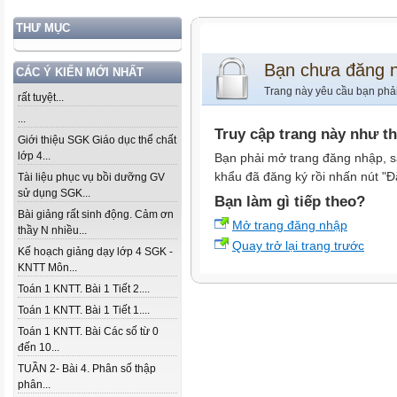
THƯ MỤC
Bạn chưa đăng 
CÁC Ý KIẾN MỚI NHẤT
Trang này yêu cầu bạn phả
rất tuyệt...
...
Truy cập trang này như t
Giới thiệu SGK Giáo dục thể chất
lớp 4...
Bạn phải mở trang đăng nhập, s
khẩu đã đăng ký rồi nhấn nút "Đ
Tài liệu phục vụ bồi dưỡng GV
sử dụng SGK...
Bạn làm gì tiếp theo?
Bài giảng rất sinh động. Cảm ơn
Mở trang đăng nhập
thầy N nhiều...
Quay trở lại trang trước
Kế hoạch giảng dạy lớp 4 SGK -
KNTT Môn...
Toán 1 KNTT. Bài 1 Tiết 2....
Toán 1 KNTT. Bài 1 Tiết 1....
Toán 1 KNTT. Bài Các số từ 0
đến 10...
TUẦN 2- Bài 4. Phân số thập
phân...