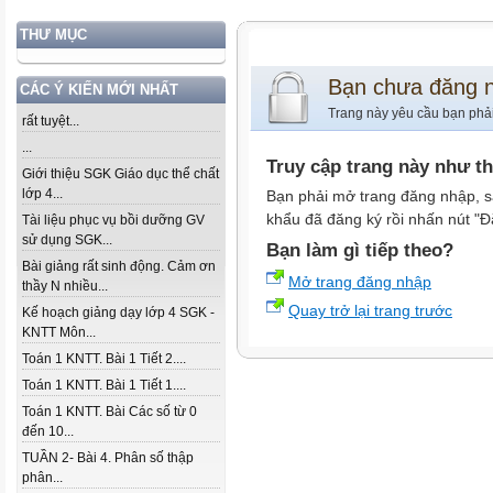
THƯ MỤC
Bạn chưa đăng 
CÁC Ý KIẾN MỚI NHẤT
Trang này yêu cầu bạn phả
rất tuyệt...
...
Truy cập trang này như t
Giới thiệu SGK Giáo dục thể chất
lớp 4...
Bạn phải mở trang đăng nhập, s
khẩu đã đăng ký rồi nhấn nút "Đ
Tài liệu phục vụ bồi dưỡng GV
sử dụng SGK...
Bạn làm gì tiếp theo?
Bài giảng rất sinh động. Cảm ơn
Mở trang đăng nhập
thầy N nhiều...
Quay trở lại trang trước
Kế hoạch giảng dạy lớp 4 SGK -
KNTT Môn...
Toán 1 KNTT. Bài 1 Tiết 2....
Toán 1 KNTT. Bài 1 Tiết 1....
Toán 1 KNTT. Bài Các số từ 0
đến 10...
TUẦN 2- Bài 4. Phân số thập
phân...