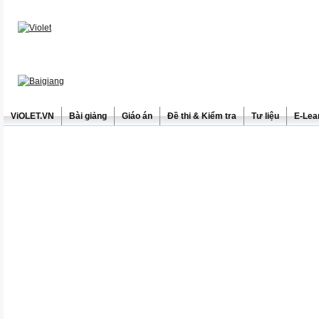
ViOLET.VN
Bài giảng
Giáo án
Đề thi & Kiểm tra
Tư liệu
E-Lea