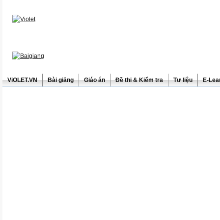
ViOLET.VN
Bài giảng
Giáo án
Đề thi & Kiểm tra
Tư liệu
E-Lea