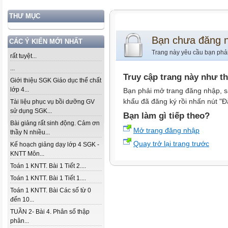
THƯ MỤC
Bạn chưa đăng 
CÁC Ý KIẾN MỚI NHẤT
Trang này yêu cầu bạn phả
rất tuyệt...
...
Truy cập trang này như t
Giới thiệu SGK Giáo dục thể chất
lớp 4...
Bạn phải mở trang đăng nhập, s
khẩu đã đăng ký rồi nhấn nút "Đ
Tài liệu phục vụ bồi dưỡng GV
sử dụng SGK...
Bạn làm gì tiếp theo?
Bài giảng rất sinh động. Cảm ơn
Mở trang đăng nhập
thầy N nhiều...
Quay trở lại trang trước
Kế hoạch giảng dạy lớp 4 SGK -
KNTT Môn...
Toán 1 KNTT. Bài 1 Tiết 2....
Toán 1 KNTT. Bài 1 Tiết 1....
Toán 1 KNTT. Bài Các số từ 0
đến 10...
TUẦN 2- Bài 4. Phân số thập
phân...