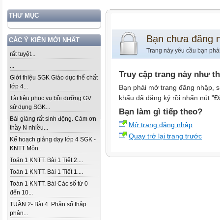
THƯ MỤC
Bạn chưa đăng 
CÁC Ý KIẾN MỚI NHẤT
Trang này yêu cầu bạn phả
rất tuyệt...
...
Truy cập trang này như t
Giới thiệu SGK Giáo dục thể chất
lớp 4...
Bạn phải mở trang đăng nhập, s
khẩu đã đăng ký rồi nhấn nút "Đ
Tài liệu phục vụ bồi dưỡng GV
sử dụng SGK...
Bạn làm gì tiếp theo?
Bài giảng rất sinh động. Cảm ơn
Mở trang đăng nhập
thầy N nhiều...
Quay trở lại trang trước
Kế hoạch giảng dạy lớp 4 SGK -
KNTT Môn...
Toán 1 KNTT. Bài 1 Tiết 2....
Toán 1 KNTT. Bài 1 Tiết 1....
Toán 1 KNTT. Bài Các số từ 0
đến 10...
TUẦN 2- Bài 4. Phân số thập
phân...