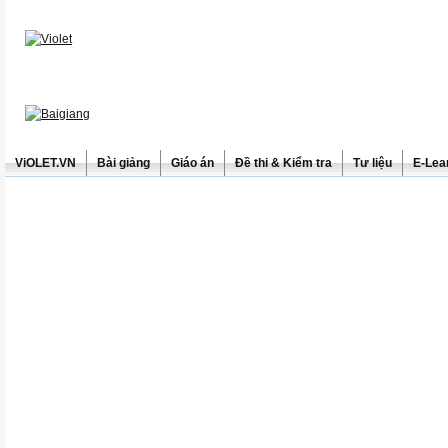
ViOLET.VN
Bài giảng
Giáo án
Đề thi & Kiểm tra
Tư liệu
E-Lea