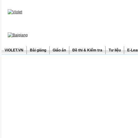
ViOLET.VN
Bài giảng
Giáo án
Đề thi & Kiểm tra
Tư liệu
E-Lea