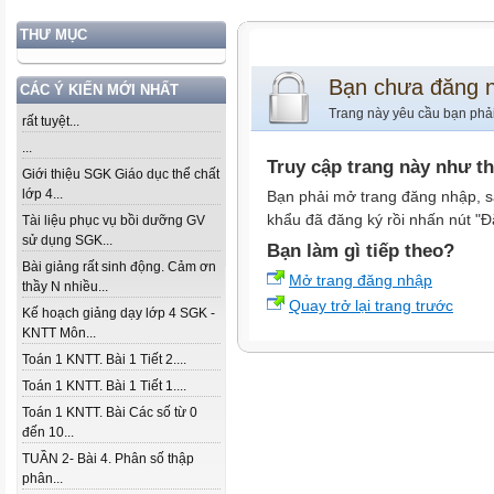
THƯ MỤC
Bạn chưa đăng 
CÁC Ý KIẾN MỚI NHẤT
Trang này yêu cầu bạn phả
rất tuyệt...
...
Truy cập trang này như t
Giới thiệu SGK Giáo dục thể chất
lớp 4...
Bạn phải mở trang đăng nhập, s
khẩu đã đăng ký rồi nhấn nút "Đ
Tài liệu phục vụ bồi dưỡng GV
sử dụng SGK...
Bạn làm gì tiếp theo?
Bài giảng rất sinh động. Cảm ơn
Mở trang đăng nhập
thầy N nhiều...
Quay trở lại trang trước
Kế hoạch giảng dạy lớp 4 SGK -
KNTT Môn...
Toán 1 KNTT. Bài 1 Tiết 2....
Toán 1 KNTT. Bài 1 Tiết 1....
Toán 1 KNTT. Bài Các số từ 0
đến 10...
TUẦN 2- Bài 4. Phân số thập
phân...