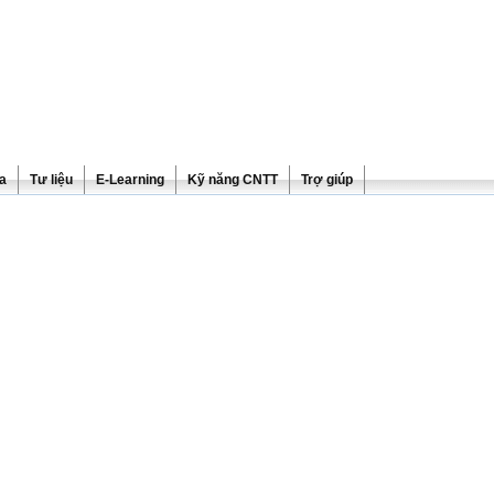
ra
Tư liệu
E-Learning
Kỹ năng CNTT
Trợ giúp