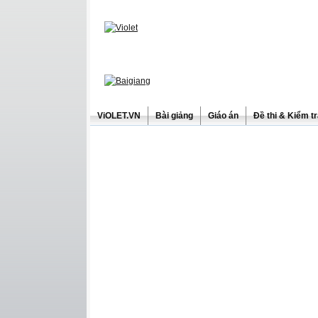
ViOLET.VN
Bài giảng
Giáo án
Đề thi & Kiểm t