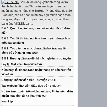
Sau khi đã đăng ký thành công và trở
thành thành viên của Thư viện trực tuyến, nếu bạn
muốn tạo trang riêng cho Trường, Phòng Giáo dục, Sở
Giáo dục, cho cá nhân mình hay bạn muốn soạn thảo
bài giảng điện tử trực tuyến bằng công cụ soạn thảo
bài giảng ViOLET, bạn...
Bài 4: Quản lí ngân hàng câu hỏi và sinh đề có điều
kiện
Bài 3: Tạo đề thi trắc nghiệm trực tuyến dạng chọn
một đáp án đúng
Bài 2: Tạo cây thư mục chứa câu hỏi trắc nghiệm
đồng bộ với danh mục SGK
Bài 1: Hướng dẫn tạo đề thi trắc nghiệm trực tuyến
Lấy lại Mật khẩu trên violet.vn
Kích hoạt tài khoản (Xác nhận thông tin liên hệ) trên
violet.vn
Đăng ký Thành viên trên Thư viện ViOLET
Tạo website Thư viện Giáo dục trên violet.vn
Hỗ trợ trực tuyến trên violet.vn bằng Phần mềm điều
khiển máy tính từ xa TeamViewer
Xem tiếp