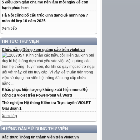
5 điều đơn giản cha mẹ nên làm mỗi ngày để con
hạnh phúc hơn
Hà Nội công bố cấu trúc định dạng đề minh họa 7
môn thi lớp 10 năm 2025
Xem tiếp
TIN TỨC THƯ VIỆN
Chức năng Dừng xem quảng cáo trên violet.vn
Kính chào các thầy, cô! Hiện tại, kinh phí
duy trì hệ thống dựa chủ yếu vào việc đặt quảng cáo
trên hệ thống. Tuy nhiên, đôi khi có gây một số trở ngại
đối với thầy, cô khi truy cập. Vì vậy, để thuận tiện trong
việc sử dụng thư viện hệ thống đã cung cấp chức
năng...
Khắc phục hiện tượng không xuất hiện menu Bộ
công cụ Violet trên PowerPoint và Word
Thử nghiệm Hệ thống Kiểm tra Trực tuyến ViOLET
Giai đoạn 1
Xem tiếp
HƯỚNG DẪN SỬ DỤNG THƯ VIỆN
Xác thực Thông tin thành viên trên violet.vn