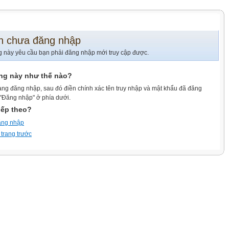
n chưa đăng nhập
g này yêu cầu bạn phải đăng nhập mới truy cập được.
ang này như thế nào?
ang đăng nhập, sau đó điền chính xác tên truy nhập và mật khẩu đã đăng
 "Đăng nhập" ở phía dưới.
iếp theo?
ăng nhập
 trang trước