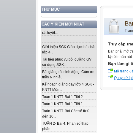
THƯ MỤC
Bạ
CÁC Ý KIẾN MỚI NHẤT
Tran
rất tuyệt...
...
Truy cập tr
Giới thiệu SGK Giáo dục thể chất
Bạn phải mở tr
lớp 4...
ký rồi nhấn nút
Tài liệu phục vụ bồi dưỡng GV
Bạn làm gì t
sử dụng SGK...
Mở trang đ
Bài giảng rất sinh động. Cảm ơn
thầy N nhiều...
Quay trở lại
Kế hoạch giảng dạy lớp 4 SGK -
KNTT Môn...
Toán 1 KNTT. Bài 1 Tiết 2....
Toán 1 KNTT. Bài 1 Tiết 1....
Toán 1 KNTT. Bài Các số từ 0
đến 10...
TUẦN 2- Bài 4. Phân số thập
phân...