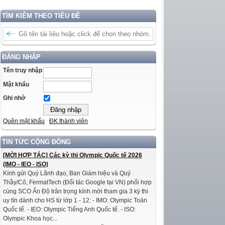
TÌM KIẾM THEO TIÊU ĐỀ
ĐĂNG NHẬP
Tên truy nhập
Mật khẩu
Ghi nhớ
Quên mật khẩu
ĐK thành viên
TIN TỨC CỘNG ĐỒNG
[MỜI HỢP TÁC] Các kỳ thi Olympic Quốc tế 2026
(IMO - IEO - ISO)
Kính gửi Quý Lãnh đạo, Ban Giám hiệu và Quý
Thầy/Cô, FermatTech (Đối tác Google tại VN) phối hợp
cùng SCO Ấn Độ trân trọng kính mời tham gia 3 kỳ thi
uy tín dành cho HS từ lớp 1 - 12: - IMO: Olympic Toán
Quốc tế. - IEO: Olympic Tiếng Anh Quốc tế. - ISO:
Olympic Khoa học...