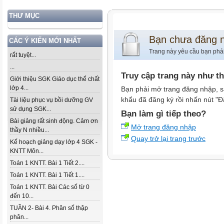
THƯ MỤC
Bạn chưa đăng 
CÁC Ý KIẾN MỚI NHẤT
Trang này yêu cầu bạn phả
rất tuyệt...
...
Truy cập trang này như t
Giới thiệu SGK Giáo dục thể chất
lớp 4...
Bạn phải mở trang đăng nhập, s
khẩu đã đăng ký rồi nhấn nút "Đ
Tài liệu phục vụ bồi dưỡng GV
sử dụng SGK...
Bạn làm gì tiếp theo?
Bài giảng rất sinh động. Cảm ơn
Mở trang đăng nhập
thầy N nhiều...
Quay trở lại trang trước
Kế hoạch giảng dạy lớp 4 SGK -
KNTT Môn...
Toán 1 KNTT. Bài 1 Tiết 2....
Toán 1 KNTT. Bài 1 Tiết 1....
Toán 1 KNTT. Bài Các số từ 0
đến 10...
TUẦN 2- Bài 4. Phân số thập
phân...