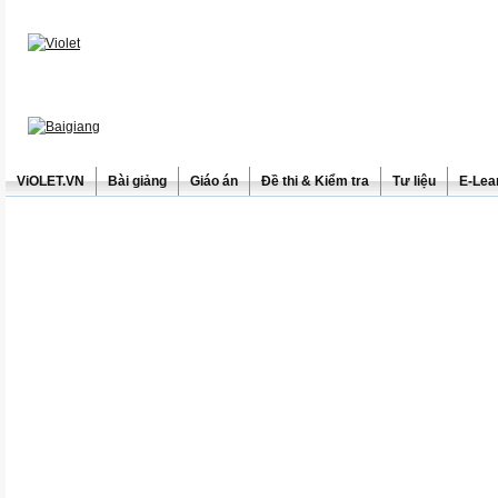
ViOLET.VN
Bài giảng
Giáo án
Đề thi & Kiểm tra
Tư liệu
E-Lea