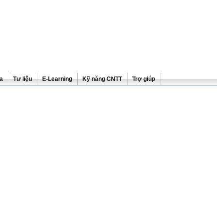
ra
Tư liệu
E-Learning
Kỹ năng CNTT
Trợ giúp