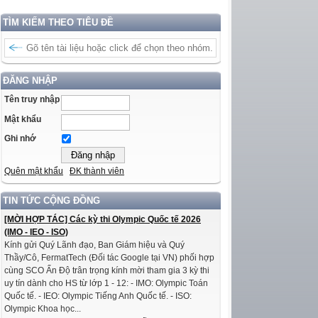
TÌM KIẾM THEO TIÊU ĐỀ
ĐĂNG NHẬP
Tên truy nhập
Mật khẩu
Ghi nhớ
Quên mật khẩu
ĐK thành viên
TIN TỨC CỘNG ĐỒNG
[MỜI HỢP TÁC] Các kỳ thi Olympic Quốc tế 2026
(IMO - IEO - ISO)
Kính gửi Quý Lãnh đạo, Ban Giám hiệu và Quý
Thầy/Cô, FermatTech (Đối tác Google tại VN) phối hợp
cùng SCO Ấn Độ trân trọng kính mời tham gia 3 kỳ thi
uy tín dành cho HS từ lớp 1 - 12: - IMO: Olympic Toán
Quốc tế. - IEO: Olympic Tiếng Anh Quốc tế. - ISO:
Olympic Khoa học...