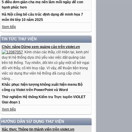
5 điều đơn giản cha mẹ nên làm mỗi ngày để con
hạnh phúc hơn
Hà Nội công bố cấu trúc định dạng đề minh họa 7
môn thi lớp 10 năm 2025
Xem tiếp
TIN TỨC THƯ VIỆN
Chức năng Dừng xem quảng cáo trên violet.vn
Kính chào các thầy, cô! Hiện tại, kinh phí
duy trì hệ thống dựa chủ yếu vào việc đặt quảng cáo
trên hệ thống. Tuy nhiên, đôi khi có gây một số trở ngại
đối với thầy, cô khi truy cập. Vì vậy, để thuận tiện trong
việc sử dụng thư viện hệ thống đã cung cấp chức
năng...
Khắc phục hiện tượng không xuất hiện menu Bộ
công cụ Violet trên PowerPoint và Word
Thử nghiệm Hệ thống Kiểm tra Trực tuyến ViOLET
Giai đoạn 1
Xem tiếp
HƯỚNG DẪN SỬ DỤNG THƯ VIỆN
Xác thực Thông tin thành viên trên violet.vn