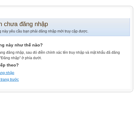
n chưa đăng nhập
g này yêu cầu bạn phải đăng nhập mới truy cập được.
ang này như thế nào?
ang đăng nhập, sau đó điền chính xác tên truy nhập và mật khẩu đã đăng
 "Đăng nhập" ở phía dưới.
iếp theo?
ăng nhập
 trang trước