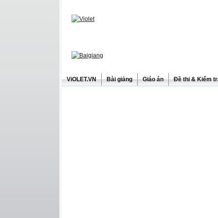
ViOLET.VN
Bài giảng
Giáo án
Đề thi & Kiểm t