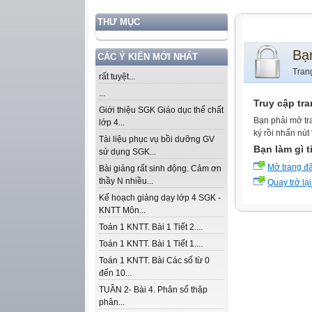
THƯ MỤC
Bạ
CÁC Ý KIẾN MỚI NHẤT
Tran
rất tuyệt...
...
Truy cập tr
Giới thiệu SGK Giáo dục thể chất
Bạn phải mở tr
lớp 4...
ký rồi nhấn nút
Tài liệu phục vụ bồi dưỡng GV
Bạn làm gì t
sử dụng SGK...
Mở trang đ
Bài giảng rất sinh động. Cảm ơn
thầy N nhiều...
Quay trở lại
Kế hoạch giảng dạy lớp 4 SGK -
KNTT Môn...
Toán 1 KNTT. Bài 1 Tiết 2....
Toán 1 KNTT. Bài 1 Tiết 1....
Toán 1 KNTT. Bài Các số từ 0
đến 10...
TUẦN 2- Bài 4. Phân số thập
phân...