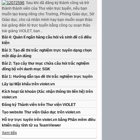
Sau khi đã đăng ký thành công và trở
thành thành viên của Thư viện trực tuyến, nếu bạn
muốn tạo trang riêng cho Trường, Phòng Giáo dục, Sở
Giáo dục, cho cá nhân mình hay bạn muốn soạn thảo
bài giảng điện tử trực tuyến bằng công cụ soạn thảo
bài giảng ViOLET, bạn...
Bài 4: Quản lí ngân hàng câu hỏi và sinh đề có điều
kiện
Bài 3: Tạo đề thi trắc nghiệm trực tuyến dạng chọn
một đáp án đúng
Bài 2: Tạo cây thư mục chứa câu hỏi trắc nghiệm
đồng bộ với danh mục SGK
Bài 1: Hướng dẫn tạo đề thi trắc nghiệm trực tuyến
Lấy lại Mật khẩu trên violet.vn
Kích hoạt tài khoản (Xác nhận thông tin liên hệ) trên
violet.vn
Đăng ký Thành viên trên Thư viện ViOLET
Tạo website Thư viện Giáo dục trên violet.vn
Hỗ trợ trực tuyến trên violet.vn bằng Phần mềm điều
khiển máy tính từ xa TeamViewer
Xem tiếp