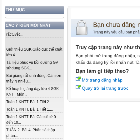
THƯ MỤC
Bạn chưa đăng 
CÁC Ý KIẾN MỚI NHẤT
Trang này yêu cầu bạn phả
rất tuyệt...
...
Truy cập trang này như t
Giới thiệu SGK Giáo dục thể chất
lớp 4...
Bạn phải mở trang đăng nhập, s
khẩu đã đăng ký rồi nhấn nút "Đ
Tài liệu phục vụ bồi dưỡng GV
sử dụng SGK...
Bạn làm gì tiếp theo?
Bài giảng rất sinh động. Cảm ơn
Mở trang đăng nhập
thầy N nhiều...
Quay trở lại trang trước
Kế hoạch giảng dạy lớp 4 SGK -
KNTT Môn...
Toán 1 KNTT. Bài 1 Tiết 2....
Toán 1 KNTT. Bài 1 Tiết 1....
Toán 1 KNTT. Bài Các số từ 0
đến 10...
TUẦN 2- Bài 4. Phân số thập
phân...