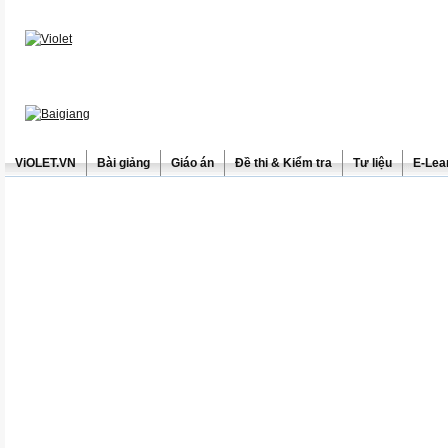
ViOLET.VN
Bài giảng
Giáo án
Đề thi & Kiểm tra
Tư liệu
E-Lea