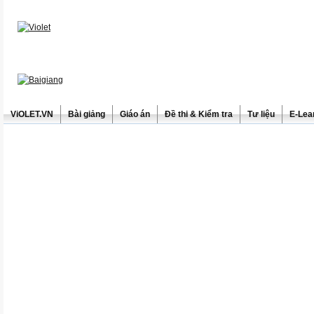
ViOLET.VN
Bài giảng
Giáo án
Đề thi & Kiểm tra
Tư liệu
E-Lea