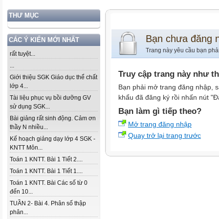
THƯ MỤC
Bạn chưa đăng 
CÁC Ý KIẾN MỚI NHẤT
Trang này yêu cầu bạn phả
rất tuyệt...
...
Truy cập trang này như t
Giới thiệu SGK Giáo dục thể chất
lớp 4...
Bạn phải mở trang đăng nhập, s
khẩu đã đăng ký rồi nhấn nút "Đ
Tài liệu phục vụ bồi dưỡng GV
sử dụng SGK...
Bạn làm gì tiếp theo?
Bài giảng rất sinh động. Cảm ơn
Mở trang đăng nhập
thầy N nhiều...
Quay trở lại trang trước
Kế hoạch giảng dạy lớp 4 SGK -
KNTT Môn...
Toán 1 KNTT. Bài 1 Tiết 2....
Toán 1 KNTT. Bài 1 Tiết 1....
Toán 1 KNTT. Bài Các số từ 0
đến 10...
TUẦN 2- Bài 4. Phân số thập
phân...