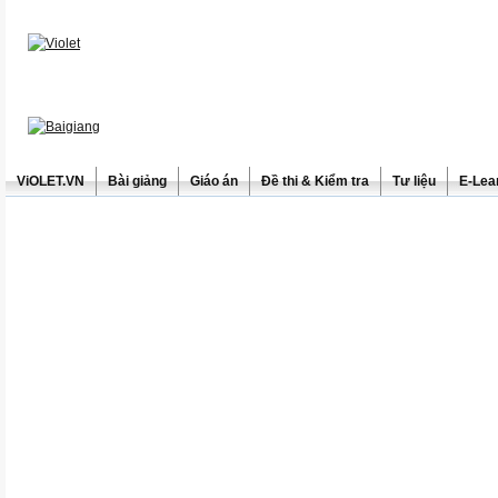
ViOLET.VN
Bài giảng
Giáo án
Đề thi & Kiểm tra
Tư liệu
E-Lea