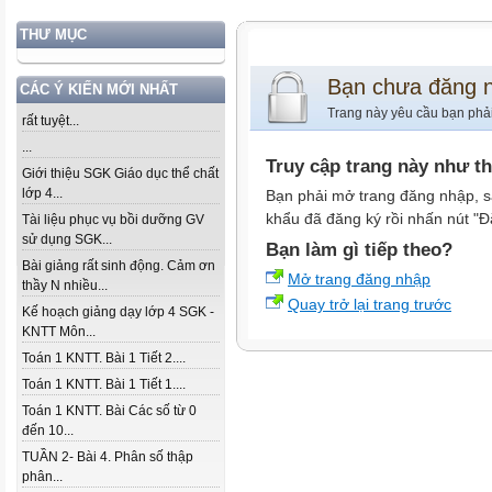
THƯ MỤC
Bạn chưa đăng 
CÁC Ý KIẾN MỚI NHẤT
Trang này yêu cầu bạn phả
rất tuyệt...
...
Truy cập trang này như t
Giới thiệu SGK Giáo dục thể chất
lớp 4...
Bạn phải mở trang đăng nhập, s
khẩu đã đăng ký rồi nhấn nút "Đ
Tài liệu phục vụ bồi dưỡng GV
sử dụng SGK...
Bạn làm gì tiếp theo?
Bài giảng rất sinh động. Cảm ơn
Mở trang đăng nhập
thầy N nhiều...
Quay trở lại trang trước
Kế hoạch giảng dạy lớp 4 SGK -
KNTT Môn...
Toán 1 KNTT. Bài 1 Tiết 2....
Toán 1 KNTT. Bài 1 Tiết 1....
Toán 1 KNTT. Bài Các số từ 0
đến 10...
TUẦN 2- Bài 4. Phân số thập
phân...