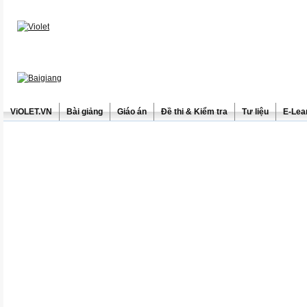
ViOLET.VN
Bài giảng
Giáo án
Đề thi & Kiểm tra
Tư liệu
E-Lea