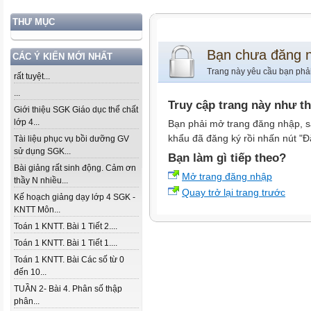
THƯ MỤC
Bạn chưa đăng 
CÁC Ý KIẾN MỚI NHẤT
Trang này yêu cầu bạn phả
rất tuyệt...
...
Truy cập trang này như t
Giới thiệu SGK Giáo dục thể chất
lớp 4...
Bạn phải mở trang đăng nhập, s
khẩu đã đăng ký rồi nhấn nút "Đ
Tài liệu phục vụ bồi dưỡng GV
sử dụng SGK...
Bạn làm gì tiếp theo?
Bài giảng rất sinh động. Cảm ơn
Mở trang đăng nhập
thầy N nhiều...
Quay trở lại trang trước
Kế hoạch giảng dạy lớp 4 SGK -
KNTT Môn...
Toán 1 KNTT. Bài 1 Tiết 2....
Toán 1 KNTT. Bài 1 Tiết 1....
Toán 1 KNTT. Bài Các số từ 0
đến 10...
TUẦN 2- Bài 4. Phân số thập
phân...