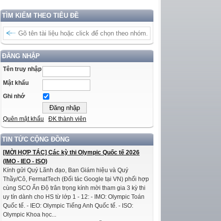
TÌM KIẾM THEO TIÊU ĐỀ
ĐĂNG NHẬP
Tên truy nhập
Mật khẩu
Ghi nhớ
Quên mật khẩu
ĐK thành viên
TIN TỨC CỘNG ĐỒNG
[MỜI HỢP TÁC] Các kỳ thi Olympic Quốc tế 2026
(IMO - IEO - ISO)
Kính gửi Quý Lãnh đạo, Ban Giám hiệu và Quý
Thầy/Cô, FermatTech (Đối tác Google tại VN) phối hợp
cùng SCO Ấn Độ trân trọng kính mời tham gia 3 kỳ thi
uy tín dành cho HS từ lớp 1 - 12: - IMO: Olympic Toán
Quốc tế. - IEO: Olympic Tiếng Anh Quốc tế. - ISO:
Olympic Khoa học...