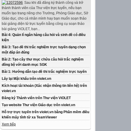
Sau khi đã đăng ký thành công và trở
thành thành viên của Thư viện trực tuyến, nếu bạn
muốn tạo trang riêng cho Trường, Phòng Giáo dục, Sở
Giáo dục, cho cá nhân mình hay bạn muốn soạn thảo
bài giảng điện tử trực tuyến bằng công cụ soạn thảo
bài giảng ViOLET, bạn...
Bài 4: Quản lí ngân hàng câu hỏi và sinh đề có điều
kiện
Bài 3: Tạo đề thi trắc nghiệm trực tuyến dạng chọn
một đáp án đúng
Bài 2: Tạo cây thư mục chứa câu hỏi trắc nghiệm
đồng bộ với danh mục SGK
Bài 1: Hướng dẫn tạo đề thi trắc nghiệm trực tuyến
Lấy lại Mật khẩu trên violet.vn
Kích hoạt tài khoản (Xác nhận thông tin liên hệ) trên
violet.vn
Đăng ký Thành viên trên Thư viện ViOLET
Tạo website Thư viện Giáo dục trên violet.vn
Hỗ trợ trực tuyến trên violet.vn bằng Phần mềm điều
khiển máy tính từ xa TeamViewer
Xem tiếp