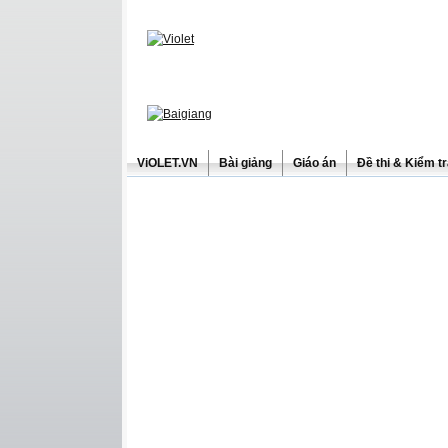
ViOLET.VN
Bài giảng
Giáo án
Đề thi & Kiểm t