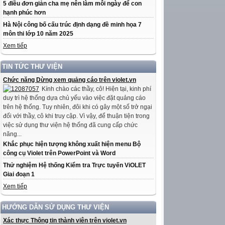
5 điều đơn giản cha mẹ nên làm mỗi ngày để con
hạnh phúc hơn
Hà Nội công bố cấu trúc định dạng đề minh họa 7
môn thi lớp 10 năm 2025
Xem tiếp
TIN TỨC THƯ VIỆN
Chức năng Dừng xem quảng cáo trên violet.vn
Kính chào các thầy, cô! Hiện tại, kinh phí
duy trì hệ thống dựa chủ yếu vào việc đặt quảng cáo
trên hệ thống. Tuy nhiên, đôi khi có gây một số trở ngại
đối với thầy, cô khi truy cập. Vì vậy, để thuận tiện trong
việc sử dụng thư viện hệ thống đã cung cấp chức
năng...
Khắc phục hiện tượng không xuất hiện menu Bộ
công cụ Violet trên PowerPoint và Word
Thử nghiệm Hệ thống Kiểm tra Trực tuyến ViOLET
Giai đoạn 1
Xem tiếp
HƯỚNG DẪN SỬ DỤNG THƯ VIỆN
Xác thực Thông tin thành viên trên violet.vn