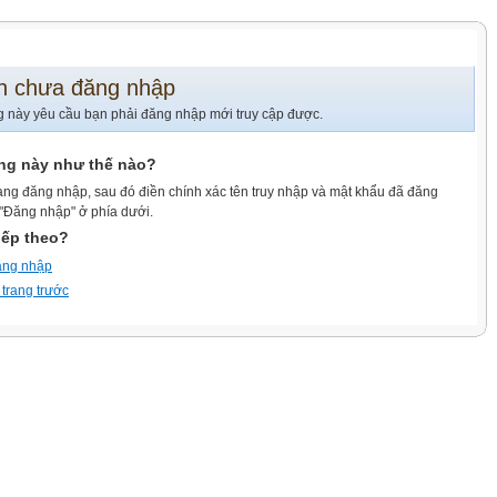
n chưa đăng nhập
g này yêu cầu bạn phải đăng nhập mới truy cập được.
ang này như thế nào?
ang đăng nhập, sau đó điền chính xác tên truy nhập và mật khẩu đã đăng
 "Đăng nhập" ở phía dưới.
iếp theo?
ăng nhập
 trang trước