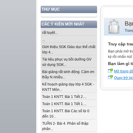
THƯ MỤC
Bạ
CÁC Ý KIẾN MỚI NHẤT
Tran
rất tuyệt...
...
Truy cập tr
Giới thiệu SGK Giáo dục thể chất
Bạn phải mở tr
lớp 4...
ký rồi nhấn nút
Tài liệu phục vụ bồi dưỡng GV
Bạn làm gì t
sử dụng SGK...
Mở trang đ
Bài giảng rất sinh động. Cảm ơn
thầy N nhiều...
Quay trở lại
Kế hoạch giảng dạy lớp 4 SGK -
KNTT Môn...
Toán 1 KNTT. Bài 1 Tiết 2....
Toán 1 KNTT. Bài 1 Tiết 1....
Toán 1 KNTT. Bài Các số từ 0
đến 10...
TUẦN 2- Bài 4. Phân số thập
phân...