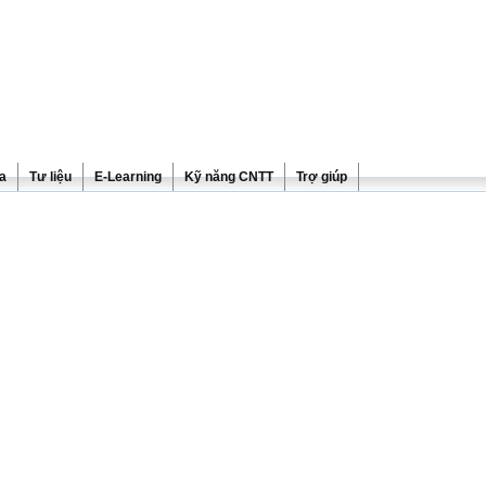
ra
Tư liệu
E-Learning
Kỹ năng CNTT
Trợ giúp