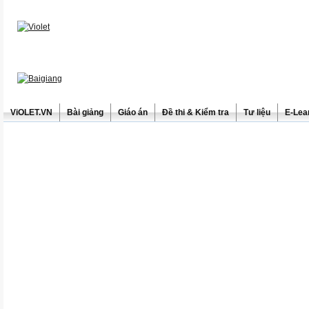
ViOLET.VN
Bài giảng
Giáo án
Đề thi & Kiểm tra
Tư liệu
E-Lea