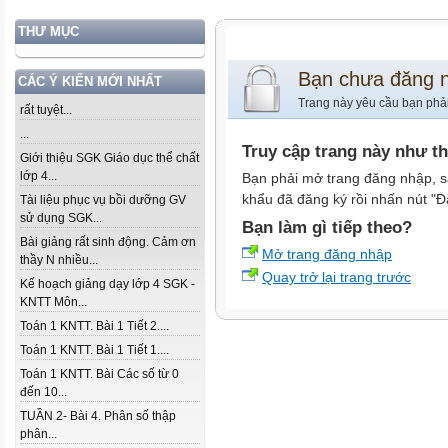
THƯ MỤC
Bạn chưa đăng 
CÁC Ý KIẾN MỚI NHẤT
Trang này yêu cầu bạn phả
rất tuyệt...
...
Truy cập trang này như t
Giới thiệu SGK Giáo dục thể chất
lớp 4...
Bạn phải mở trang đăng nhập, s
khẩu đã đăng ký rồi nhấn nút "Đ
Tài liệu phục vụ bồi dưỡng GV
sử dụng SGK...
Bạn làm gì tiếp theo?
Bài giảng rất sinh động. Cảm ơn
Mở trang đăng nhập
thầy N nhiều...
Quay trở lại trang trước
Kế hoạch giảng dạy lớp 4 SGK -
KNTT Môn...
Toán 1 KNTT. Bài 1 Tiết 2....
Toán 1 KNTT. Bài 1 Tiết 1....
Toán 1 KNTT. Bài Các số từ 0
đến 10...
TUẦN 2- Bài 4. Phân số thập
phân...