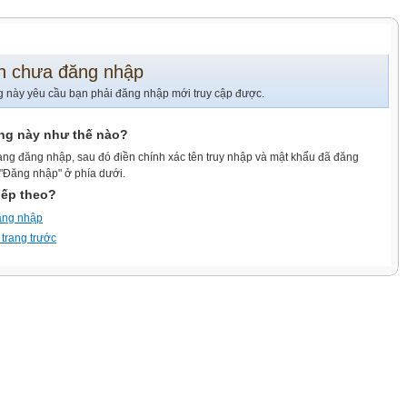
n chưa đăng nhập
g này yêu cầu bạn phải đăng nhập mới truy cập được.
ang này như thế nào?
ang đăng nhập, sau đó điền chính xác tên truy nhập và mật khẩu đã đăng
 "Đăng nhập" ở phía dưới.
iếp theo?
ăng nhập
 trang trước