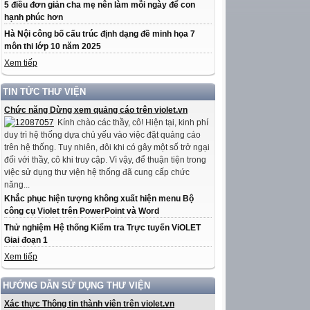
5 điều đơn giản cha mẹ nên làm mỗi ngày để con
hạnh phúc hơn
Hà Nội công bố cấu trúc định dạng đề minh họa 7
môn thi lớp 10 năm 2025
Xem tiếp
TIN TỨC THƯ VIỆN
Chức năng Dừng xem quảng cáo trên violet.vn
Kính chào các thầy, cô! Hiện tại, kinh phí
duy trì hệ thống dựa chủ yếu vào việc đặt quảng cáo
trên hệ thống. Tuy nhiên, đôi khi có gây một số trở ngại
đối với thầy, cô khi truy cập. Vì vậy, để thuận tiện trong
việc sử dụng thư viện hệ thống đã cung cấp chức
năng...
Khắc phục hiện tượng không xuất hiện menu Bộ
công cụ Violet trên PowerPoint và Word
Thử nghiệm Hệ thống Kiểm tra Trực tuyến ViOLET
Giai đoạn 1
Xem tiếp
HƯỚNG DẪN SỬ DỤNG THƯ VIỆN
Xác thực Thông tin thành viên trên violet.vn