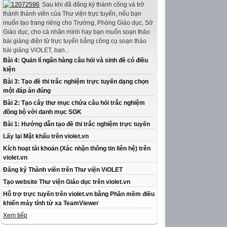
Sau khi đã đăng ký thành công và trở
thành thành viên của Thư viện trực tuyến, nếu bạn
muốn tạo trang riêng cho Trường, Phòng Giáo dục, Sở
Giáo dục, cho cá nhân mình hay bạn muốn soạn thảo
bài giảng điện tử trực tuyến bằng công cụ soạn thảo
bài giảng ViOLET, bạn...
Bài 4: Quản lí ngân hàng câu hỏi và sinh đề có điều
kiện
Bài 3: Tạo đề thi trắc nghiệm trực tuyến dạng chọn
một đáp án đúng
Bài 2: Tạo cây thư mục chứa câu hỏi trắc nghiệm
đồng bộ với danh mục SGK
Bài 1: Hướng dẫn tạo đề thi trắc nghiệm trực tuyến
Lấy lại Mật khẩu trên violet.vn
Kích hoạt tài khoản (Xác nhận thông tin liên hệ) trên
violet.vn
Đăng ký Thành viên trên Thư viện ViOLET
Tạo website Thư viện Giáo dục trên violet.vn
Hỗ trợ trực tuyến trên violet.vn bằng Phần mềm điều
khiển máy tính từ xa TeamViewer
Xem tiếp