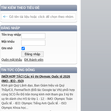
TÌM KIẾM THEO TIÊU ĐỀ
ĐĂNG NHẬP
Tên truy nhập
Mật khẩu
Ghi nhớ
Quên mật khẩu
ĐK thành viên
TIN TỨC CỘNG ĐỒNG
[MỜI HỢP TÁC] Các kỳ thi Olympic Quốc tế 2026
(IMO - IEO - ISO)
Kính gửi Quý Lãnh đạo, Ban Giám hiệu và Quý
Thầy/Cô, FermatTech (Đối tác Google tại VN) phối hợp
cùng SCO Ấn Độ trân trọng kính mời tham gia 3 kỳ thi
uy tín dành cho HS từ lớp 1 - 12: - IMO: Olympic Toán
Quốc tế. - IEO: Olympic Tiếng Anh Quốc tế. - ISO:
Olympic Khoa học...