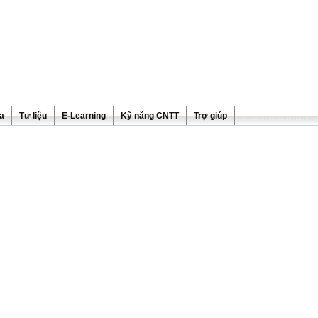
ra
Tư liệu
E-Learning
Kỹ năng CNTT
Trợ giúp