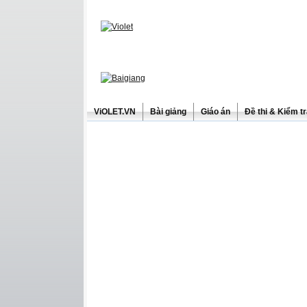
ViOLET.VN
Bài giảng
Giáo án
Đề thi & Kiểm t