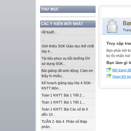
THƯ MỤC
Bạ
CÁC Ý KIẾN MỚI NHẤT
Tran
rất tuyệt...
...
Truy cập tr
Giới thiệu SGK Giáo dục thể chất
Bạn phải mở tr
lớp 4...
ký rồi nhấn nút
Tài liệu phục vụ bồi dưỡng GV
Bạn làm gì t
sử dụng SGK...
Mở trang đ
Bài giảng rất sinh động. Cảm ơn
thầy N nhiều...
Quay trở lại
Kế hoạch giảng dạy lớp 4 SGK -
KNTT Môn...
Toán 1 KNTT. Bài 1 Tiết 2....
Toán 1 KNTT. Bài 1 Tiết 1....
Toán 1 KNTT. Bài Các số từ 0
đến 10...
TUẦN 2- Bài 4. Phân số thập
phân...