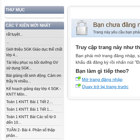
THƯ MỤC
Bạn chưa đăng 
CÁC Ý KIẾN MỚI NHẤT
Trang này yêu cầu bạn phả
rất tuyệt...
...
Truy cập trang này như t
Giới thiệu SGK Giáo dục thể chất
lớp 4...
Bạn phải mở trang đăng nhập, s
khẩu đã đăng ký rồi nhấn nút "Đ
Tài liệu phục vụ bồi dưỡng GV
sử dụng SGK...
Bạn làm gì tiếp theo?
Bài giảng rất sinh động. Cảm ơn
Mở trang đăng nhập
thầy N nhiều...
Quay trở lại trang trước
Kế hoạch giảng dạy lớp 4 SGK -
KNTT Môn...
Toán 1 KNTT. Bài 1 Tiết 2....
Toán 1 KNTT. Bài 1 Tiết 1....
Toán 1 KNTT. Bài Các số từ 0
đến 10...
TUẦN 2- Bài 4. Phân số thập
phân...