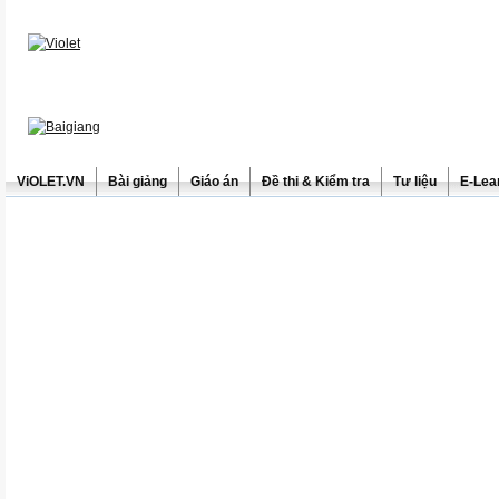
ViOLET.VN
Bài giảng
Giáo án
Đề thi & Kiểm tra
Tư liệu
E-Lea