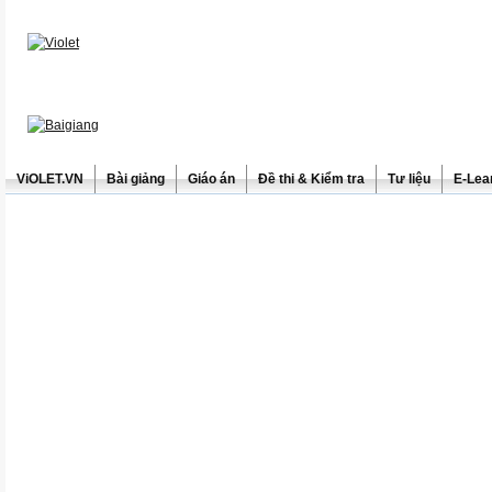
ViOLET.VN
Bài giảng
Giáo án
Đề thi & Kiểm tra
Tư liệu
E-Lea