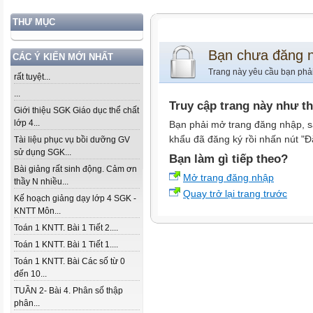
THƯ MỤC
Bạn chưa đăng 
CÁC Ý KIẾN MỚI NHẤT
Trang này yêu cầu bạn phả
rất tuyệt...
...
Truy cập trang này như t
Giới thiệu SGK Giáo dục thể chất
lớp 4...
Bạn phải mở trang đăng nhập, s
khẩu đã đăng ký rồi nhấn nút "Đ
Tài liệu phục vụ bồi dưỡng GV
sử dụng SGK...
Bạn làm gì tiếp theo?
Bài giảng rất sinh động. Cảm ơn
Mở trang đăng nhập
thầy N nhiều...
Quay trở lại trang trước
Kế hoạch giảng dạy lớp 4 SGK -
KNTT Môn...
Toán 1 KNTT. Bài 1 Tiết 2....
Toán 1 KNTT. Bài 1 Tiết 1....
Toán 1 KNTT. Bài Các số từ 0
đến 10...
TUẦN 2- Bài 4. Phân số thập
phân...