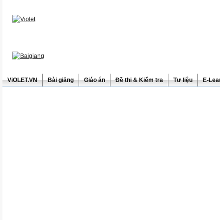
ViOLET.VN
Bài giảng
Giáo án
Đề thi & Kiểm tra
Tư liệu
E-Lea