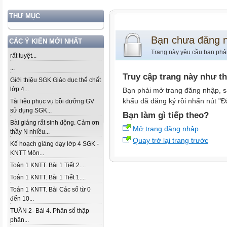
THƯ MỤC
Bạn chưa đăng 
CÁC Ý KIẾN MỚI NHẤT
Trang này yêu cầu bạn phả
rất tuyệt...
...
Truy cập trang này như t
Giới thiệu SGK Giáo dục thể chất
lớp 4...
Bạn phải mở trang đăng nhập, s
khẩu đã đăng ký rồi nhấn nút "Đ
Tài liệu phục vụ bồi dưỡng GV
sử dụng SGK...
Bạn làm gì tiếp theo?
Bài giảng rất sinh động. Cảm ơn
Mở trang đăng nhập
thầy N nhiều...
Quay trở lại trang trước
Kế hoạch giảng dạy lớp 4 SGK -
KNTT Môn...
Toán 1 KNTT. Bài 1 Tiết 2....
Toán 1 KNTT. Bài 1 Tiết 1....
Toán 1 KNTT. Bài Các số từ 0
đến 10...
TUẦN 2- Bài 4. Phân số thập
phân...