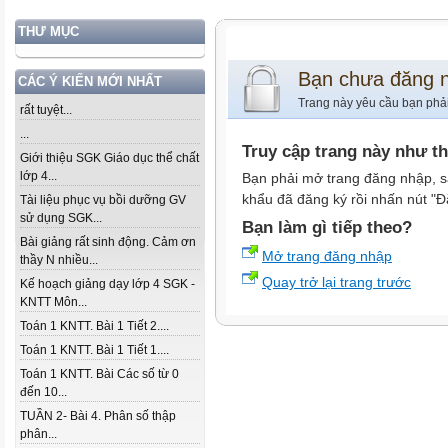
THƯ MỤC
Bạn chưa đăng 
CÁC Ý KIẾN MỚI NHẤT
Trang này yêu cầu bạn phả
rất tuyệt...
...
Truy cập trang này như t
Giới thiệu SGK Giáo dục thể chất
lớp 4...
Bạn phải mở trang đăng nhập, s
khẩu đã đăng ký rồi nhấn nút "Đ
Tài liệu phục vụ bồi dưỡng GV
sử dụng SGK...
Bạn làm gì tiếp theo?
Bài giảng rất sinh động. Cảm ơn
Mở trang đăng nhập
thầy N nhiều...
Quay trở lại trang trước
Kế hoạch giảng dạy lớp 4 SGK -
KNTT Môn...
Toán 1 KNTT. Bài 1 Tiết 2....
Toán 1 KNTT. Bài 1 Tiết 1....
Toán 1 KNTT. Bài Các số từ 0
đến 10...
TUẦN 2- Bài 4. Phân số thập
phân...