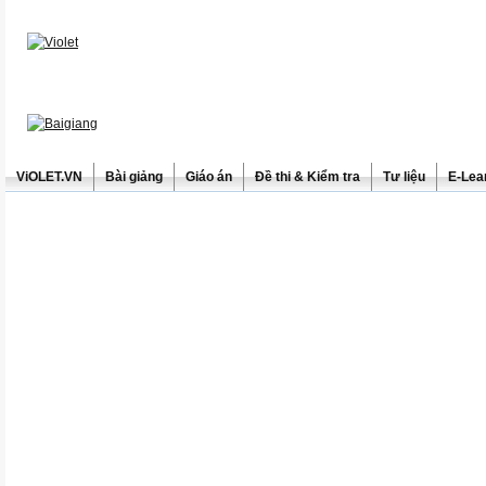
ViOLET.VN
Bài giảng
Giáo án
Đề thi & Kiểm tra
Tư liệu
E-Lea