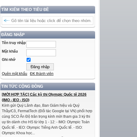
TÌM KIẾM THEO TIÊU ĐỀ
ĐĂNG NHẬP
Tên truy nhập
Mật khẩu
Ghi nhớ
Quên mật khẩu
ĐK thành viên
TIN TỨC CỘNG ĐỒNG
[MỜI HỢP TÁC] Các kỳ thi Olympic Quốc tế 2026
(IMO - IEO - ISO)
Kính gửi Quý Lãnh đạo, Ban Giám hiệu và Quý
Thầy/Cô, FermatTech (Đối tác Google tại VN) phối hợp
cùng SCO Ấn Độ trân trọng kính mời tham gia 3 kỳ thi
uy tín dành cho HS từ lớp 1 - 12: - IMO: Olympic Toán
Quốc tế. - IEO: Olympic Tiếng Anh Quốc tế. - ISO:
Olympic Khoa học...