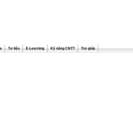
ra
Tư liệu
E-Learning
Kỹ năng CNTT
Trợ giúp