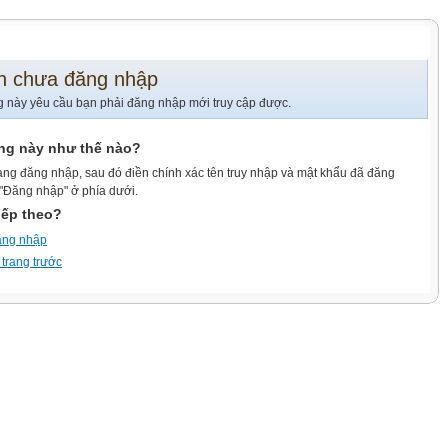
n chưa đăng nhập
g này yêu cầu bạn phải đăng nhập mới truy cập được.
ang này như thế nào?
ang đăng nhập, sau đó điền chính xác tên truy nhập và mật khẩu đã đăng
 "Đăng nhập" ở phía dưới.
iếp theo?
ăng nhập
 trang trước