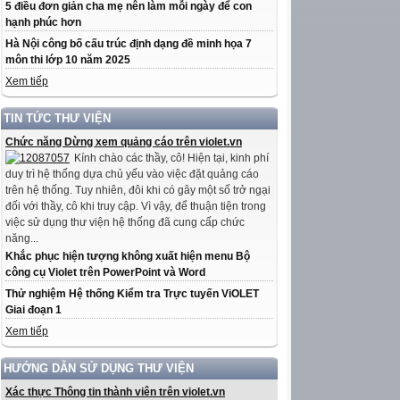
5 điều đơn giản cha mẹ nên làm mỗi ngày để con
hạnh phúc hơn
Hà Nội công bố cấu trúc định dạng đề minh họa 7
môn thi lớp 10 năm 2025
Xem tiếp
TIN TỨC THƯ VIỆN
Chức năng Dừng xem quảng cáo trên violet.vn
Kính chào các thầy, cô! Hiện tại, kinh phí
duy trì hệ thống dựa chủ yếu vào việc đặt quảng cáo
trên hệ thống. Tuy nhiên, đôi khi có gây một số trở ngại
đối với thầy, cô khi truy cập. Vì vậy, để thuận tiện trong
việc sử dụng thư viện hệ thống đã cung cấp chức
năng...
Khắc phục hiện tượng không xuất hiện menu Bộ
công cụ Violet trên PowerPoint và Word
Thử nghiệm Hệ thống Kiểm tra Trực tuyến ViOLET
Giai đoạn 1
Xem tiếp
HƯỚNG DẪN SỬ DỤNG THƯ VIỆN
Xác thực Thông tin thành viên trên violet.vn