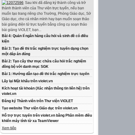
Sau khi đã đăng ký thành công và trở
thành thành viên của Thư viện trực tuyến, nếu bạn
muốn tạo trang riêng cho Trường, Phòng Giáo dục, Sở
Giáo dục, cho cá nhân mình hay bạn muốn soạn thảo
bài giảng điện tử trực tuyến bằng công cụ soạn thảo
bài giảng ViOLET, bạn...
Bài 4: Quản lí ngân hàng câu hỏi và sinh đề có điều
kiện
Bài 3: Tạo đề thi trắc nghiệm trực tuyến dạng chọn
một đáp án đúng
Bài 2: Tạo cây thư mục chứa câu hỏi trắc nghiệm
đồng bộ với danh mục SGK
Bài 1: Hướng dẫn tạo đề thi trắc nghiệm trực tuyến
Lấy lại Mật khẩu trên violet.vn
Kích hoạt tài khoản (Xác nhận thông tin liên hệ) trên
violet.vn
Đăng ký Thành viên trên Thư viện ViOLET
Tạo website Thư viện Giáo dục trên violet.vn
Hỗ trợ trực tuyến trên violet.vn bằng Phần mềm điều
khiển máy tính từ xa TeamViewer
Xem tiếp