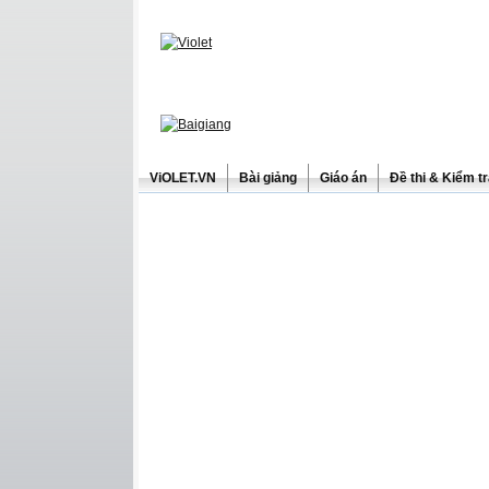
ViOLET.VN
Bài giảng
Giáo án
Đề thi & Kiểm t