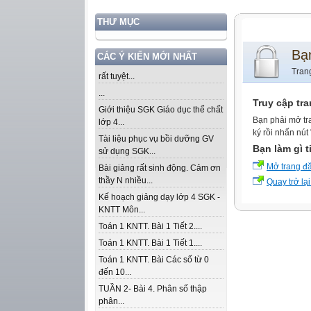
THƯ MỤC
Bạ
CÁC Ý KIẾN MỚI NHẤT
Tran
rất tuyệt...
...
Truy cập tr
Giới thiệu SGK Giáo dục thể chất
Bạn phải mở tr
lớp 4...
ký rồi nhấn nút
Tài liệu phục vụ bồi dưỡng GV
Bạn làm gì t
sử dụng SGK...
Mở trang đ
Bài giảng rất sinh động. Cảm ơn
thầy N nhiều...
Quay trở lại
Kế hoạch giảng dạy lớp 4 SGK -
KNTT Môn...
Toán 1 KNTT. Bài 1 Tiết 2....
Toán 1 KNTT. Bài 1 Tiết 1....
Toán 1 KNTT. Bài Các số từ 0
đến 10...
TUẦN 2- Bài 4. Phân số thập
phân...