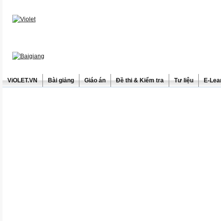
ViOLET.VN
Bài giảng
Giáo án
Đề thi & Kiểm tra
Tư liệu
E-Lea