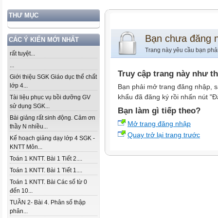
THƯ MỤC
Bạn chưa đăng 
CÁC Ý KIẾN MỚI NHẤT
Trang này yêu cầu bạn phả
rất tuyệt...
...
Truy cập trang này như t
Giới thiệu SGK Giáo dục thể chất
lớp 4...
Bạn phải mở trang đăng nhập, s
khẩu đã đăng ký rồi nhấn nút "Đ
Tài liệu phục vụ bồi dưỡng GV
sử dụng SGK...
Bạn làm gì tiếp theo?
Bài giảng rất sinh động. Cảm ơn
Mở trang đăng nhập
thầy N nhiều...
Quay trở lại trang trước
Kế hoạch giảng dạy lớp 4 SGK -
KNTT Môn...
Toán 1 KNTT. Bài 1 Tiết 2....
Toán 1 KNTT. Bài 1 Tiết 1....
Toán 1 KNTT. Bài Các số từ 0
đến 10...
TUẦN 2- Bài 4. Phân số thập
phân...