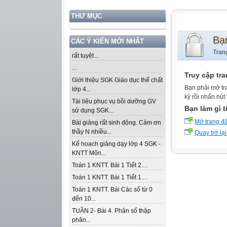
THƯ MỤC
Bạ
CÁC Ý KIẾN MỚI NHẤT
Tran
rất tuyệt...
...
Truy cập tr
Giới thiệu SGK Giáo dục thể chất
Bạn phải mở tr
lớp 4...
ký rồi nhấn nút
Tài liệu phục vụ bồi dưỡng GV
Bạn làm gì t
sử dụng SGK...
Mở trang đ
Bài giảng rất sinh động. Cảm ơn
thầy N nhiều...
Quay trở lại
Kế hoạch giảng dạy lớp 4 SGK -
KNTT Môn...
Toán 1 KNTT. Bài 1 Tiết 2....
Toán 1 KNTT. Bài 1 Tiết 1....
Toán 1 KNTT. Bài Các số từ 0
đến 10...
TUẦN 2- Bài 4. Phân số thập
phân...