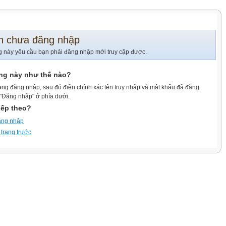
n chưa đăng nhập
g này yêu cầu bạn phải đăng nhập mới truy cập được.
ang này như thế nào?
ang đăng nhập, sau đó điền chính xác tên truy nhập và mật khẩu đã đăng
 "Đăng nhập" ở phía dưới.
iếp theo?
ăng nhập
 trang trước