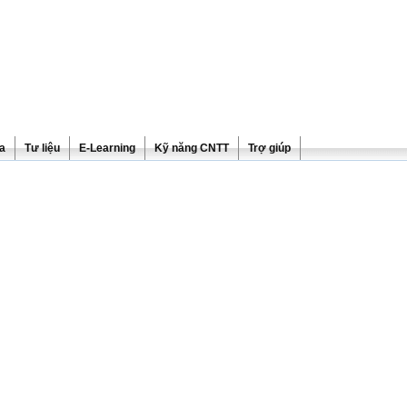
ra
Tư liệu
E-Learning
Kỹ năng CNTT
Trợ giúp