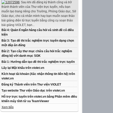
Sau khi đã đăng ký thành công và trở
thành thành viên của Thư viện trực tuyến, nếu bạn
muốn tạo trang riêng cho Trường, Phòng Giáo dục, Sở
Giáo dục, cho cá nhân mình hay bạn muốn soạn thảo
bài giảng điện tử trực tuyến bằng công cụ soạn thảo
bài giảng ViOLET, bạn...
Bài 4: Quản lí ngân hàng câu hỏi và sinh đề có điều
kiện
Bài 3: Tạo đề thi trắc nghiệm trực tuyến dạng chọn
một đáp án đúng
Bài 2: Tạo cây thư mục chứa câu hỏi trắc nghiệm
đồng bộ với danh mục SGK
Bài 1: Hướng dẫn tạo đề thi trắc nghiệm trực tuyến
Lấy lại Mật khẩu trên violet.vn
Kích hoạt tài khoản (Xác nhận thông tin liên hệ) trên
violet.vn
Đăng ký Thành viên trên Thư viện ViOLET
Tạo website Thư viện Giáo dục trên violet.vn
Hỗ trợ trực tuyến trên violet.vn bằng Phần mềm điều
khiển máy tính từ xa TeamViewer
Xem tiếp