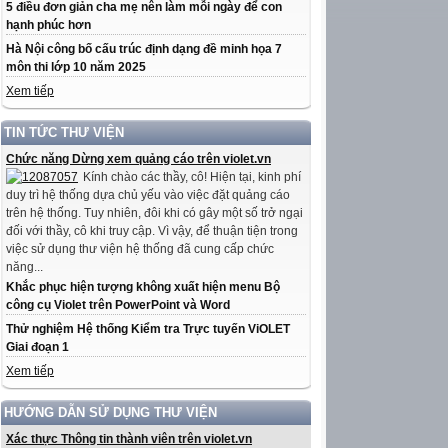
5 điều đơn giản cha mẹ nên làm mỗi ngày để con
hạnh phúc hơn
Hà Nội công bố cấu trúc định dạng đề minh họa 7
môn thi lớp 10 năm 2025
Xem tiếp
TIN TỨC THƯ VIỆN
Chức năng Dừng xem quảng cáo trên violet.vn
Kính chào các thầy, cô! Hiện tại, kinh phí
duy trì hệ thống dựa chủ yếu vào việc đặt quảng cáo
trên hệ thống. Tuy nhiên, đôi khi có gây một số trở ngại
đối với thầy, cô khi truy cập. Vì vậy, để thuận tiện trong
việc sử dụng thư viện hệ thống đã cung cấp chức
năng...
Khắc phục hiện tượng không xuất hiện menu Bộ
công cụ Violet trên PowerPoint và Word
Thử nghiệm Hệ thống Kiểm tra Trực tuyến ViOLET
Giai đoạn 1
Xem tiếp
HƯỚNG DẪN SỬ DỤNG THƯ VIỆN
Xác thực Thông tin thành viên trên violet.vn