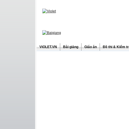
ViOLET.VN
Bài giảng
Giáo án
Đề thi & Kiểm t