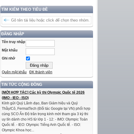
TÌM KIẾM THEO TIÊU ĐỀ
ĐĂNG NHẬP
Tên truy nhập
Mật khẩu
Ghi nhớ
Quên mật khẩu
ĐK thành viên
TIN TỨC CỘNG ĐỒNG
[MỜI HỢP TÁC] Các kỳ thi Olympic Quốc tế 2026
(IMO - IEO - ISO)
Kính gửi Quý Lãnh đạo, Ban Giám hiệu và Quý
Thầy/Cô, FermatTech (Đối tác Google tại VN) phối hợp
cùng SCO Ấn Độ trân trọng kính mời tham gia 3 kỳ thi
uy tín dành cho HS từ lớp 1 - 12: - IMO: Olympic Toán
Quốc tế. - IEO: Olympic Tiếng Anh Quốc tế. - ISO:
Olympic Khoa học...