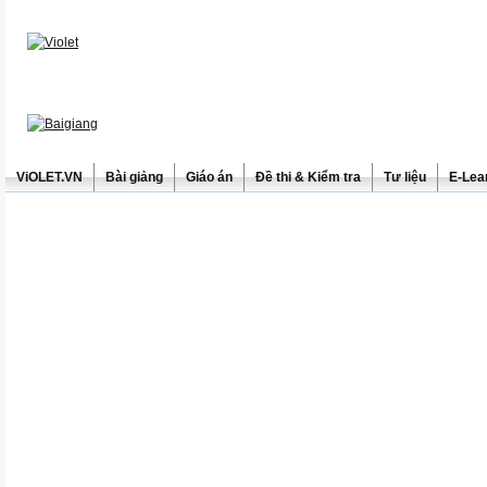
ViOLET.VN
Bài giảng
Giáo án
Đề thi & Kiểm tra
Tư liệu
E-Lea