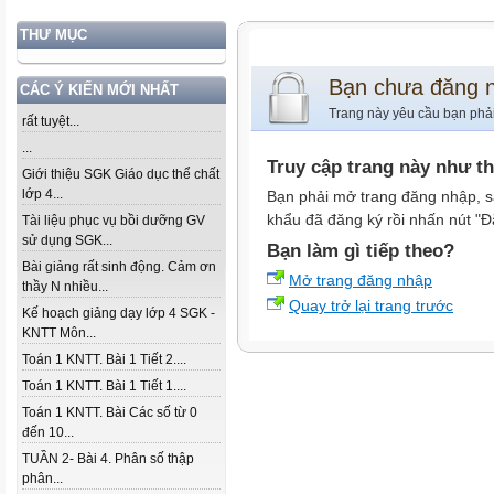
THƯ MỤC
Bạn chưa đăng 
CÁC Ý KIẾN MỚI NHẤT
Trang này yêu cầu bạn phả
rất tuyệt...
...
Truy cập trang này như t
Giới thiệu SGK Giáo dục thể chất
lớp 4...
Bạn phải mở trang đăng nhập, s
khẩu đã đăng ký rồi nhấn nút "Đ
Tài liệu phục vụ bồi dưỡng GV
sử dụng SGK...
Bạn làm gì tiếp theo?
Bài giảng rất sinh động. Cảm ơn
Mở trang đăng nhập
thầy N nhiều...
Quay trở lại trang trước
Kế hoạch giảng dạy lớp 4 SGK -
KNTT Môn...
Toán 1 KNTT. Bài 1 Tiết 2....
Toán 1 KNTT. Bài 1 Tiết 1....
Toán 1 KNTT. Bài Các số từ 0
đến 10...
TUẦN 2- Bài 4. Phân số thập
phân...