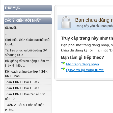
THƯ MỤC
Bạn chưa đăng 
CÁC Ý KIẾN MỚI NHẤT
Trang này yêu cầu bạn phả
rất tuyệt...
...
Truy cập trang này như t
Giới thiệu SGK Giáo dục thể chất
lớp 4...
Bạn phải mở trang đăng nhập, s
khẩu đã đăng ký rồi nhấn nút "Đ
Tài liệu phục vụ bồi dưỡng GV
sử dụng SGK...
Bạn làm gì tiếp theo?
Bài giảng rất sinh động. Cảm ơn
Mở trang đăng nhập
thầy N nhiều...
Quay trở lại trang trước
Kế hoạch giảng dạy lớp 4 SGK -
KNTT Môn...
Toán 1 KNTT. Bài 1 Tiết 2....
Toán 1 KNTT. Bài 1 Tiết 1....
Toán 1 KNTT. Bài Các số từ 0
đến 10...
TUẦN 2- Bài 4. Phân số thập
phân...