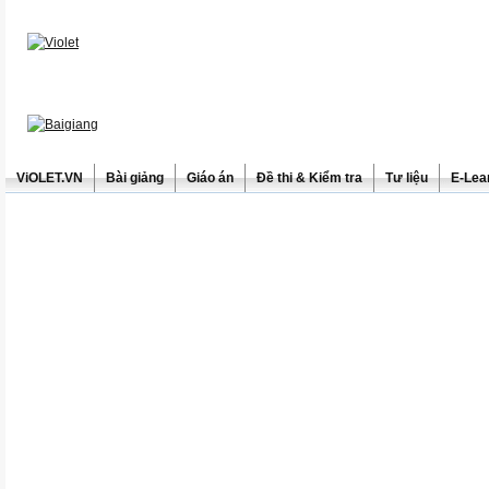
ViOLET.VN
Bài giảng
Giáo án
Đề thi & Kiểm tra
Tư liệu
E-Lea