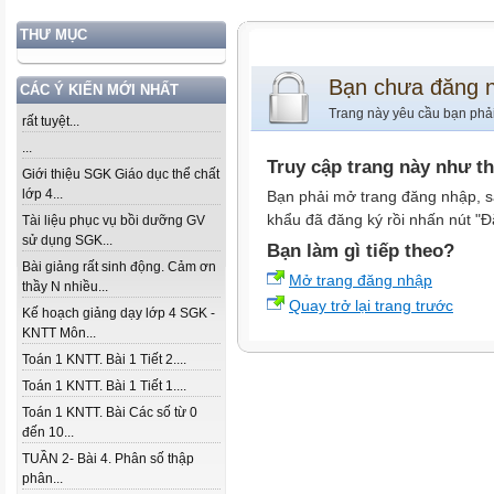
THƯ MỤC
Bạn chưa đăng 
CÁC Ý KIẾN MỚI NHẤT
Trang này yêu cầu bạn phả
rất tuyệt...
...
Truy cập trang này như t
Giới thiệu SGK Giáo dục thể chất
lớp 4...
Bạn phải mở trang đăng nhập, s
khẩu đã đăng ký rồi nhấn nút "Đ
Tài liệu phục vụ bồi dưỡng GV
sử dụng SGK...
Bạn làm gì tiếp theo?
Bài giảng rất sinh động. Cảm ơn
Mở trang đăng nhập
thầy N nhiều...
Quay trở lại trang trước
Kế hoạch giảng dạy lớp 4 SGK -
KNTT Môn...
Toán 1 KNTT. Bài 1 Tiết 2....
Toán 1 KNTT. Bài 1 Tiết 1....
Toán 1 KNTT. Bài Các số từ 0
đến 10...
TUẦN 2- Bài 4. Phân số thập
phân...