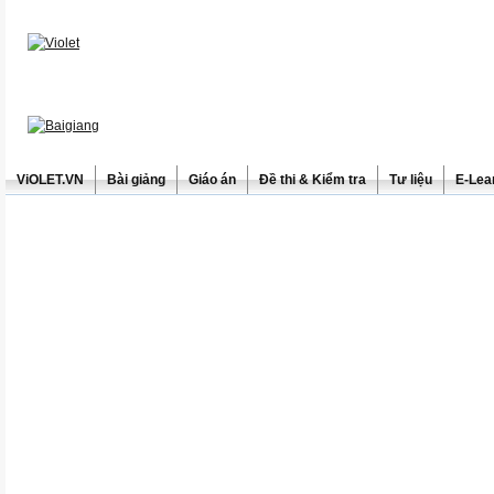
ViOLET.VN
Bài giảng
Giáo án
Đề thi & Kiểm tra
Tư liệu
E-Lea