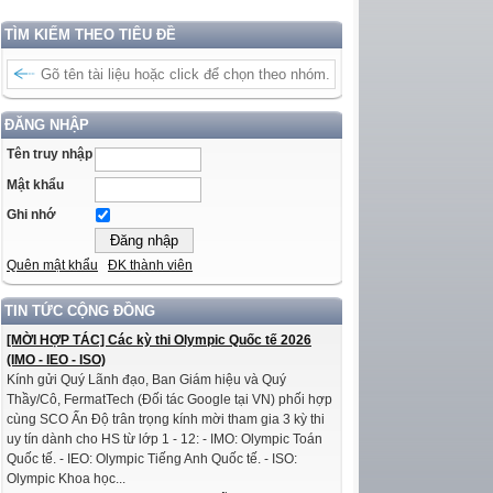
TÌM KIẾM THEO TIÊU ĐỀ
ĐĂNG NHẬP
Tên truy nhập
Mật khẩu
Ghi nhớ
Quên mật khẩu
ĐK thành viên
TIN TỨC CỘNG ĐỒNG
[MỜI HỢP TÁC] Các kỳ thi Olympic Quốc tế 2026
(IMO - IEO - ISO)
Kính gửi Quý Lãnh đạo, Ban Giám hiệu và Quý
Thầy/Cô, FermatTech (Đối tác Google tại VN) phối hợp
cùng SCO Ấn Độ trân trọng kính mời tham gia 3 kỳ thi
uy tín dành cho HS từ lớp 1 - 12: - IMO: Olympic Toán
Quốc tế. - IEO: Olympic Tiếng Anh Quốc tế. - ISO:
Olympic Khoa học...