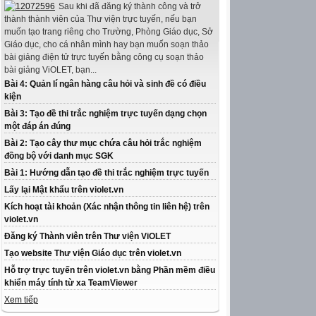
Sau khi đã đăng ký thành công và trở
thành thành viên của Thư viện trực tuyến, nếu bạn
muốn tạo trang riêng cho Trường, Phòng Giáo dục, Sở
Giáo dục, cho cá nhân mình hay bạn muốn soạn thảo
bài giảng điện tử trực tuyến bằng công cụ soạn thảo
bài giảng ViOLET, bạn...
Bài 4: Quản lí ngân hàng câu hỏi và sinh đề có điều
kiện
Bài 3: Tạo đề thi trắc nghiệm trực tuyến dạng chọn
một đáp án đúng
Bài 2: Tạo cây thư mục chứa câu hỏi trắc nghiệm
đồng bộ với danh mục SGK
Bài 1: Hướng dẫn tạo đề thi trắc nghiệm trực tuyến
Lấy lại Mật khẩu trên violet.vn
Kích hoạt tài khoản (Xác nhận thông tin liên hệ) trên
violet.vn
Đăng ký Thành viên trên Thư viện ViOLET
Tạo website Thư viện Giáo dục trên violet.vn
Hỗ trợ trực tuyến trên violet.vn bằng Phần mềm điều
khiển máy tính từ xa TeamViewer
Xem tiếp