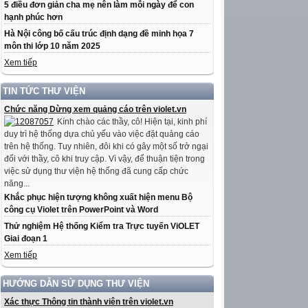
5 điều đơn giản cha mẹ nên làm mỗi ngày để con
hạnh phúc hơn
Hà Nội công bố cấu trúc định dạng đề minh họa 7
môn thi lớp 10 năm 2025
Xem tiếp
TIN TỨC THƯ VIỆN
Chức năng Dừng xem quảng cáo trên violet.vn
Kính chào các thầy, cô! Hiện tại, kinh phí
duy trì hệ thống dựa chủ yếu vào việc đặt quảng cáo
trên hệ thống. Tuy nhiên, đôi khi có gây một số trở ngại
đối với thầy, cô khi truy cập. Vì vậy, để thuận tiện trong
việc sử dụng thư viện hệ thống đã cung cấp chức
năng...
Khắc phục hiện tượng không xuất hiện menu Bộ
công cụ Violet trên PowerPoint và Word
Thử nghiệm Hệ thống Kiểm tra Trực tuyến ViOLET
Giai đoạn 1
Xem tiếp
HƯỚNG DẪN SỬ DỤNG THƯ VIỆN
Xác thực Thông tin thành viên trên violet.vn