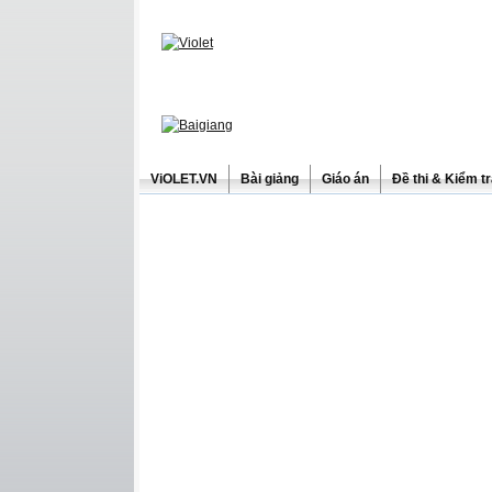
ViOLET.VN
Bài giảng
Giáo án
Đề thi & Kiểm t