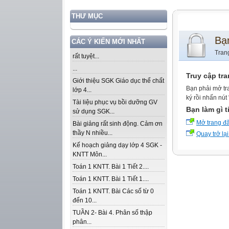
THƯ MỤC
Bạ
CÁC Ý KIẾN MỚI NHẤT
Tran
rất tuyệt...
...
Truy cập tr
Giới thiệu SGK Giáo dục thể chất
Bạn phải mở tr
lớp 4...
ký rồi nhấn nút
Tài liệu phục vụ bồi dưỡng GV
Bạn làm gì t
sử dụng SGK...
Mở trang đ
Bài giảng rất sinh động. Cảm ơn
thầy N nhiều...
Quay trở lại
Kế hoạch giảng dạy lớp 4 SGK -
KNTT Môn...
Toán 1 KNTT. Bài 1 Tiết 2....
Toán 1 KNTT. Bài 1 Tiết 1....
Toán 1 KNTT. Bài Các số từ 0
đến 10...
TUẦN 2- Bài 4. Phân số thập
phân...