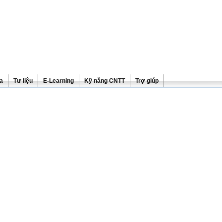
ra
Tư liệu
E-Learning
Kỹ năng CNTT
Trợ giúp