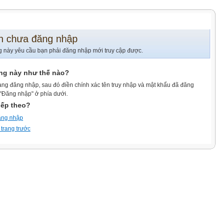
n chưa đăng nhập
g này yêu cầu bạn phải đăng nhập mới truy cập được.
ang này như thế nào?
ang đăng nhập, sau đó điền chính xác tên truy nhập và mật khẩu đã đăng
 "Đăng nhập" ở phía dưới.
iếp theo?
ăng nhập
 trang trước