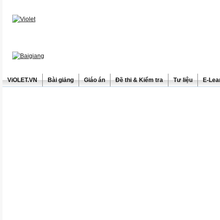
ViOLET.VN
Bài giảng
Giáo án
Đề thi & Kiểm tra
Tư liệu
E-Lea