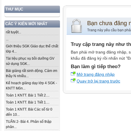
THƯ MỤC
Bạn chưa đăng 
CÁC Ý KIẾN MỚI NHẤT
Trang này yêu cầu bạn phả
rất tuyệt...
...
Truy cập trang này như t
Giới thiệu SGK Giáo dục thể chất
lớp 4...
Bạn phải mở trang đăng nhập, s
khẩu đã đăng ký rồi nhấn nút "Đ
Tài liệu phục vụ bồi dưỡng GV
sử dụng SGK...
Bạn làm gì tiếp theo?
Bài giảng rất sinh động. Cảm ơn
Mở trang đăng nhập
thầy N nhiều...
Quay trở lại trang trước
Kế hoạch giảng dạy lớp 4 SGK -
KNTT Môn...
Toán 1 KNTT. Bài 1 Tiết 2....
Toán 1 KNTT. Bài 1 Tiết 1....
Toán 1 KNTT. Bài Các số từ 0
đến 10...
TUẦN 2- Bài 4. Phân số thập
phân...