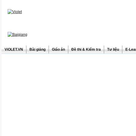
ViOLET.VN
Bài giảng
Giáo án
Đề thi & Kiểm tra
Tư liệu
E-Lea