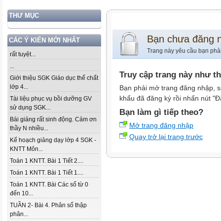
THƯ MỤC
Bạn chưa đăng 
CÁC Ý KIẾN MỚI NHẤT
Trang này yêu cầu bạn phả
rất tuyệt...
...
Truy cập trang này như t
Giới thiệu SGK Giáo dục thể chất
lớp 4...
Bạn phải mở trang đăng nhập, s
khẩu đã đăng ký rồi nhấn nút "Đ
Tài liệu phục vụ bồi dưỡng GV
sử dụng SGK...
Bạn làm gì tiếp theo?
Bài giảng rất sinh động. Cảm ơn
Mở trang đăng nhập
thầy N nhiều...
Quay trở lại trang trước
Kế hoạch giảng dạy lớp 4 SGK -
KNTT Môn...
Toán 1 KNTT. Bài 1 Tiết 2....
Toán 1 KNTT. Bài 1 Tiết 1....
Toán 1 KNTT. Bài Các số từ 0
đến 10...
TUẦN 2- Bài 4. Phân số thập
phân...