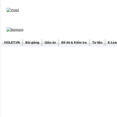
ViOLET.VN
Bài giảng
Giáo án
Đề thi & Kiểm tra
Tư liệu
E-Lea