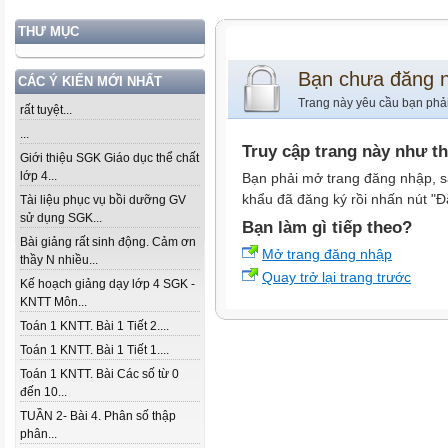
THƯ MỤC
Bạn chưa đăng 
CÁC Ý KIẾN MỚI NHẤT
Trang này yêu cầu bạn phả
rất tuyệt...
...
Truy cập trang này như t
Giới thiệu SGK Giáo dục thể chất
lớp 4...
Bạn phải mở trang đăng nhập, s
khẩu đã đăng ký rồi nhấn nút "Đ
Tài liệu phục vụ bồi dưỡng GV
sử dụng SGK...
Bạn làm gì tiếp theo?
Bài giảng rất sinh động. Cảm ơn
Mở trang đăng nhập
thầy N nhiều...
Quay trở lại trang trước
Kế hoạch giảng dạy lớp 4 SGK -
KNTT Môn...
Toán 1 KNTT. Bài 1 Tiết 2....
Toán 1 KNTT. Bài 1 Tiết 1....
Toán 1 KNTT. Bài Các số từ 0
đến 10...
TUẦN 2- Bài 4. Phân số thập
phân...