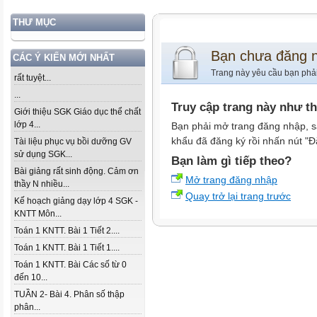
THƯ MỤC
Bạn chưa đăng 
CÁC Ý KIẾN MỚI NHẤT
Trang này yêu cầu bạn phả
rất tuyệt...
...
Truy cập trang này như t
Giới thiệu SGK Giáo dục thể chất
lớp 4...
Bạn phải mở trang đăng nhập, s
khẩu đã đăng ký rồi nhấn nút "Đ
Tài liệu phục vụ bồi dưỡng GV
sử dụng SGK...
Bạn làm gì tiếp theo?
Bài giảng rất sinh động. Cảm ơn
Mở trang đăng nhập
thầy N nhiều...
Quay trở lại trang trước
Kế hoạch giảng dạy lớp 4 SGK -
KNTT Môn...
Toán 1 KNTT. Bài 1 Tiết 2....
Toán 1 KNTT. Bài 1 Tiết 1....
Toán 1 KNTT. Bài Các số từ 0
đến 10...
TUẦN 2- Bài 4. Phân số thập
phân...