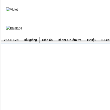
ViOLET.VN
Bài giảng
Giáo án
Đề thi & Kiểm tra
Tư liệu
E-Lea