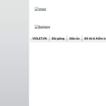
ViOLET.VN
Bài giảng
Giáo án
Đề thi & Kiểm t