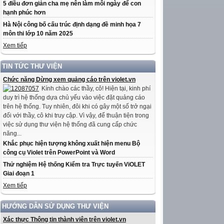
5 điều đơn giản cha mẹ nên làm mỗi ngày để con
hạnh phúc hơn
Hà Nội công bố cấu trúc định dạng đề minh họa 7
môn thi lớp 10 năm 2025
Xem tiếp
TIN TỨC THƯ VIỆN
Chức năng Dừng xem quảng cáo trên violet.vn
Kính chào các thầy, cô! Hiện tại, kinh phí
duy trì hệ thống dựa chủ yếu vào việc đặt quảng cáo
trên hệ thống. Tuy nhiên, đôi khi có gây một số trở ngại
đối với thầy, cô khi truy cập. Vì vậy, để thuận tiện trong
việc sử dụng thư viện hệ thống đã cung cấp chức
năng...
Khắc phục hiện tượng không xuất hiện menu Bộ
công cụ Violet trên PowerPoint và Word
Thử nghiệm Hệ thống Kiểm tra Trực tuyến ViOLET
Giai đoạn 1
Xem tiếp
HƯỚNG DẪN SỬ DỤNG THƯ VIỆN
Xác thực Thông tin thành viên trên violet.vn