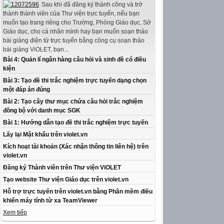
Sau khi đã đăng ký thành công và trở
thành thành viên của Thư viện trực tuyến, nếu bạn
muốn tạo trang riêng cho Trường, Phòng Giáo dục, Sở
Giáo dục, cho cá nhân mình hay bạn muốn soạn thảo
bài giảng điện tử trực tuyến bằng công cụ soạn thảo
bài giảng ViOLET, bạn...
Bài 4: Quản lí ngân hàng câu hỏi và sinh đề có điều
kiện
Bài 3: Tạo đề thi trắc nghiệm trực tuyến dạng chọn
một đáp án đúng
Bài 2: Tạo cây thư mục chứa câu hỏi trắc nghiệm
đồng bộ với danh mục SGK
Bài 1: Hướng dẫn tạo đề thi trắc nghiệm trực tuyến
Lấy lại Mật khẩu trên violet.vn
Kích hoạt tài khoản (Xác nhận thông tin liên hệ) trên
violet.vn
Đăng ký Thành viên trên Thư viện ViOLET
Tạo website Thư viện Giáo dục trên violet.vn
Hỗ trợ trực tuyến trên violet.vn bằng Phần mềm điều
khiển máy tính từ xa TeamViewer
Xem tiếp