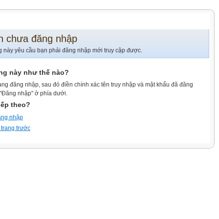
n chưa đăng nhập
g này yêu cầu bạn phải đăng nhập mới truy cập được.
ang này như thế nào?
ang đăng nhập, sau đó điền chính xác tên truy nhập và mật khẩu đã đăng
 "Đăng nhập" ở phía dưới.
iếp theo?
ăng nhập
 trang trước