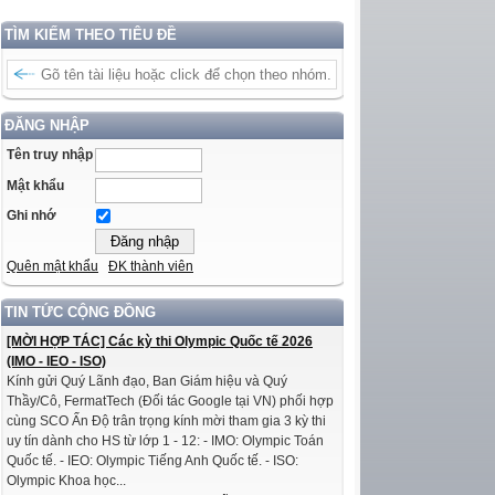
TÌM KIẾM THEO TIÊU ĐỀ
ĐĂNG NHẬP
Tên truy nhập
Mật khẩu
Ghi nhớ
Quên mật khẩu
ĐK thành viên
TIN TỨC CỘNG ĐỒNG
[MỜI HỢP TÁC] Các kỳ thi Olympic Quốc tế 2026
(IMO - IEO - ISO)
Kính gửi Quý Lãnh đạo, Ban Giám hiệu và Quý
Thầy/Cô, FermatTech (Đối tác Google tại VN) phối hợp
cùng SCO Ấn Độ trân trọng kính mời tham gia 3 kỳ thi
uy tín dành cho HS từ lớp 1 - 12: - IMO: Olympic Toán
Quốc tế. - IEO: Olympic Tiếng Anh Quốc tế. - ISO:
Olympic Khoa học...