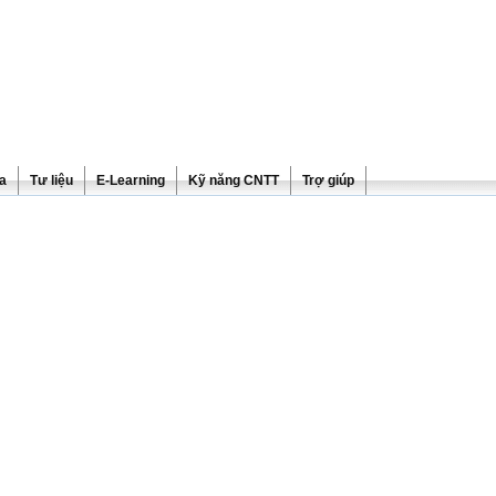
ra
Tư liệu
E-Learning
Kỹ năng CNTT
Trợ giúp