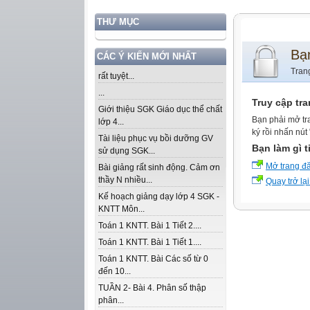
THƯ MỤC
Bạ
CÁC Ý KIẾN MỚI NHẤT
Tran
rất tuyệt...
...
Truy cập tr
Giới thiệu SGK Giáo dục thể chất
Bạn phải mở tr
lớp 4...
ký rồi nhấn nút
Tài liệu phục vụ bồi dưỡng GV
Bạn làm gì t
sử dụng SGK...
Mở trang đ
Bài giảng rất sinh động. Cảm ơn
thầy N nhiều...
Quay trở lại
Kế hoạch giảng dạy lớp 4 SGK -
KNTT Môn...
Toán 1 KNTT. Bài 1 Tiết 2....
Toán 1 KNTT. Bài 1 Tiết 1....
Toán 1 KNTT. Bài Các số từ 0
đến 10...
TUẦN 2- Bài 4. Phân số thập
phân...