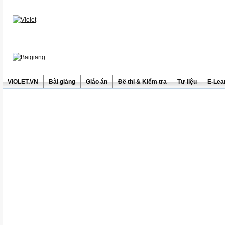
ViOLET.VN
Bài giảng
Giáo án
Đề thi & Kiểm tra
Tư liệu
E-Lea