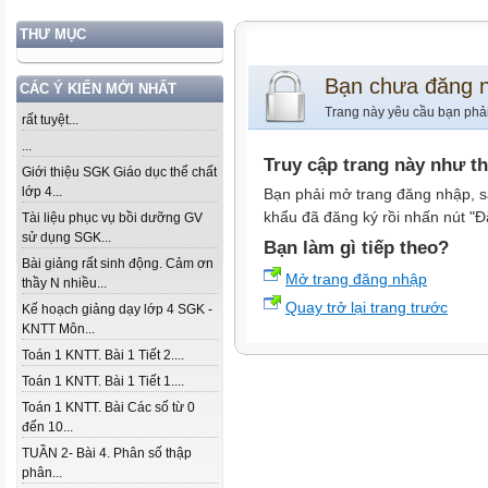
THƯ MỤC
Bạn chưa đăng 
CÁC Ý KIẾN MỚI NHẤT
Trang này yêu cầu bạn phả
rất tuyệt...
...
Truy cập trang này như t
Giới thiệu SGK Giáo dục thể chất
lớp 4...
Bạn phải mở trang đăng nhập, s
khẩu đã đăng ký rồi nhấn nút "Đ
Tài liệu phục vụ bồi dưỡng GV
sử dụng SGK...
Bạn làm gì tiếp theo?
Bài giảng rất sinh động. Cảm ơn
Mở trang đăng nhập
thầy N nhiều...
Quay trở lại trang trước
Kế hoạch giảng dạy lớp 4 SGK -
KNTT Môn...
Toán 1 KNTT. Bài 1 Tiết 2....
Toán 1 KNTT. Bài 1 Tiết 1....
Toán 1 KNTT. Bài Các số từ 0
đến 10...
TUẦN 2- Bài 4. Phân số thập
phân...