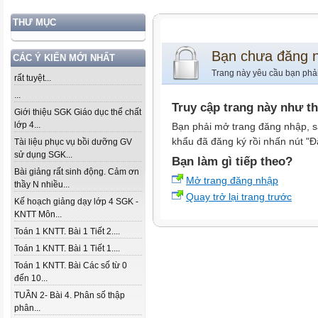
THƯ MỤC
Bạn chưa đăng 
CÁC Ý KIẾN MỚI NHẤT
Trang này yêu cầu bạn phả
rất tuyệt...
...
Truy cập trang này như t
Giới thiệu SGK Giáo dục thể chất
lớp 4...
Bạn phải mở trang đăng nhập, s
khẩu đã đăng ký rồi nhấn nút "Đ
Tài liệu phục vụ bồi dưỡng GV
sử dụng SGK...
Bạn làm gì tiếp theo?
Bài giảng rất sinh động. Cảm ơn
Mở trang đăng nhập
thầy N nhiều...
Quay trở lại trang trước
Kế hoạch giảng dạy lớp 4 SGK -
KNTT Môn...
Toán 1 KNTT. Bài 1 Tiết 2....
Toán 1 KNTT. Bài 1 Tiết 1....
Toán 1 KNTT. Bài Các số từ 0
đến 10...
TUẦN 2- Bài 4. Phân số thập
phân...