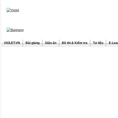
ViOLET.VN
Bài giảng
Giáo án
Đề thi & Kiểm tra
Tư liệu
E-Lea