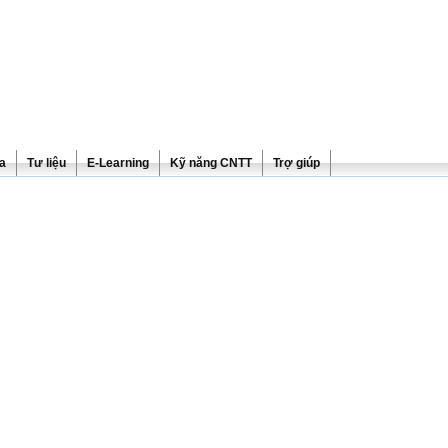
ra
Tư liệu
E-Learning
Kỹ năng CNTT
Trợ giúp