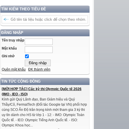
TÌM KIẾM THEO TIÊU ĐỀ
ĐĂNG NHẬP
Tên truy nhập
Mật khẩu
Ghi nhớ
Quên mật khẩu
ĐK thành viên
TIN TỨC CỘNG ĐỒNG
[MỜI HỢP TÁC] Các kỳ thi Olympic Quốc tế 2026
(IMO - IEO - ISO)
Kính gửi Quý Lãnh đạo, Ban Giám hiệu và Quý
Thầy/Cô, FermatTech (Đối tác Google tại VN) phối hợp
cùng SCO Ấn Độ trân trọng kính mời tham gia 3 kỳ thi
uy tín dành cho HS từ lớp 1 - 12: - IMO: Olympic Toán
Quốc tế. - IEO: Olympic Tiếng Anh Quốc tế. - ISO:
Olympic Khoa học...