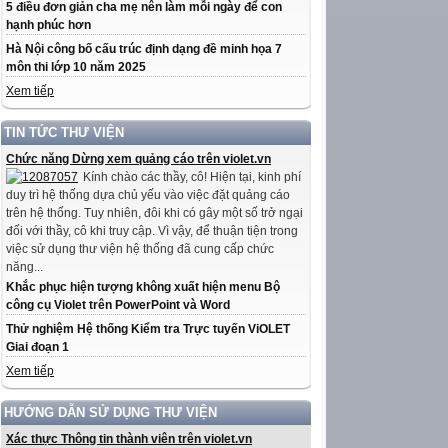
5 điều đơn giản cha mẹ nên làm mỗi ngày để con
hạnh phúc hơn
Hà Nội công bố cấu trúc định dạng đề minh họa 7
môn thi lớp 10 năm 2025
Xem tiếp
TIN TỨC THƯ VIỆN
Chức năng Dừng xem quảng cáo trên violet.vn
Kính chào các thầy, cô! Hiện tại, kinh phí
duy trì hệ thống dựa chủ yếu vào việc đặt quảng cáo
trên hệ thống. Tuy nhiên, đôi khi có gây một số trở ngại
đối với thầy, cô khi truy cập. Vì vậy, để thuận tiện trong
việc sử dụng thư viện hệ thống đã cung cấp chức
năng...
Khắc phục hiện tượng không xuất hiện menu Bộ
công cụ Violet trên PowerPoint và Word
Thử nghiệm Hệ thống Kiểm tra Trực tuyến ViOLET
Giai đoạn 1
Xem tiếp
HƯỚNG DẪN SỬ DỤNG THƯ VIỆN
Xác thực Thông tin thành viên trên violet.vn