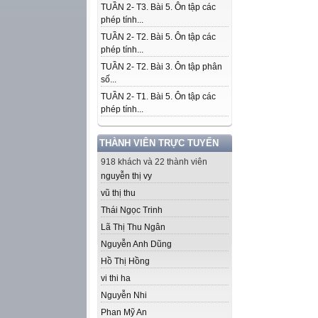
TUẦN 2- T3. Bài 5. Ôn tập các
phép tính...
TUẦN 2- T2. Bài 5. Ôn tập các
phép tính...
TUẦN 2- T2. Bài 3. Ôn tập phân
số...
TUẦN 2- T1. Bài 5. Ôn tập các
phép tính...
THÀNH VIÊN TRỰC TUYẾN
918 khách và 22 thành viên
nguyễn thị vy
vũ thị thu
Thái Ngọc Trinh
Lã Thị Thu Ngân
Nguyễn Anh Dũng
Hồ Thị Hồng
vi thi ha
Nguyễn Nhi
Phan Mỹ An