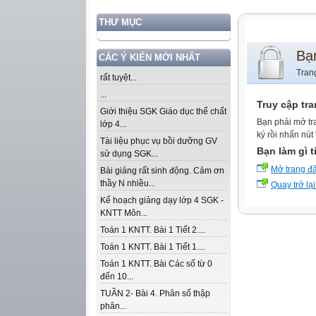
THƯ MỤC
Bạ
CÁC Ý KIẾN MỚI NHẤT
Tran
rất tuyệt...
...
Truy cập tr
Giới thiệu SGK Giáo dục thể chất
Bạn phải mở tr
lớp 4...
ký rồi nhấn nút
Tài liệu phục vụ bồi dưỡng GV
Bạn làm gì t
sử dụng SGK...
Mở trang đ
Bài giảng rất sinh động. Cảm ơn
thầy N nhiều...
Quay trở lại
Kế hoạch giảng dạy lớp 4 SGK -
KNTT Môn...
Toán 1 KNTT. Bài 1 Tiết 2....
Toán 1 KNTT. Bài 1 Tiết 1....
Toán 1 KNTT. Bài Các số từ 0
đến 10...
TUẦN 2- Bài 4. Phân số thập
phân...