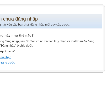
n chưa đăng nhập
g này yêu cầu bạn phải đăng nhập mới truy cập được.
ang này như thế nào?
ang đăng nhập, sau đó điền chính xác tên truy nhập và mật khẩu đã đăng
 "Đăng nhập" ở phía dưới.
iếp theo?
ăng nhập
 trang trước