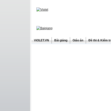
ViOLET.VN
Bài giảng
Giáo án
Đề thi & Kiểm t