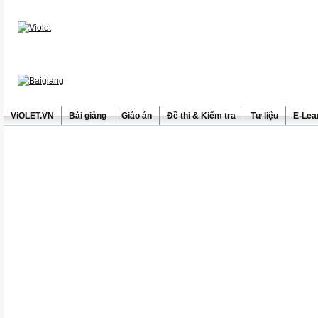
ViOLET.VN
Bài giảng
Giáo án
Đề thi & Kiểm tra
Tư liệu
E-Lea