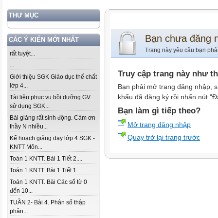
THƯ MỤC
Bạn chưa đăng 
CÁC Ý KIẾN MỚI NHẤT
Trang này yêu cầu bạn phả
rất tuyệt...
...
Truy cập trang này như t
Giới thiệu SGK Giáo dục thể chất
lớp 4...
Bạn phải mở trang đăng nhập, s
khẩu đã đăng ký rồi nhấn nút "Đ
Tài liệu phục vụ bồi dưỡng GV
sử dụng SGK...
Bạn làm gì tiếp theo?
Bài giảng rất sinh động. Cảm ơn
Mở trang đăng nhập
thầy N nhiều...
Quay trở lại trang trước
Kế hoạch giảng dạy lớp 4 SGK -
KNTT Môn...
Toán 1 KNTT. Bài 1 Tiết 2....
Toán 1 KNTT. Bài 1 Tiết 1....
Toán 1 KNTT. Bài Các số từ 0
đến 10...
TUẦN 2- Bài 4. Phân số thập
phân...