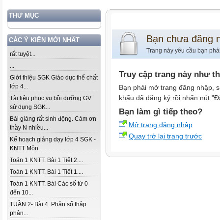
THƯ MỤC
Bạn chưa đăng 
CÁC Ý KIẾN MỚI NHẤT
Trang này yêu cầu bạn phả
rất tuyệt...
...
Truy cập trang này như t
Giới thiệu SGK Giáo dục thể chất
lớp 4...
Bạn phải mở trang đăng nhập, s
khẩu đã đăng ký rồi nhấn nút "Đ
Tài liệu phục vụ bồi dưỡng GV
sử dụng SGK...
Bạn làm gì tiếp theo?
Bài giảng rất sinh động. Cảm ơn
Mở trang đăng nhập
thầy N nhiều...
Quay trở lại trang trước
Kế hoạch giảng dạy lớp 4 SGK -
KNTT Môn...
Toán 1 KNTT. Bài 1 Tiết 2....
Toán 1 KNTT. Bài 1 Tiết 1....
Toán 1 KNTT. Bài Các số từ 0
đến 10...
TUẦN 2- Bài 4. Phân số thập
phân...