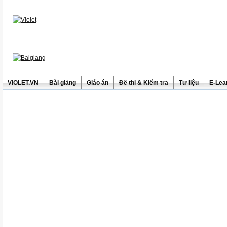
ViOLET.VN
Bài giảng
Giáo án
Đề thi & Kiểm tra
Tư liệu
E-Lea